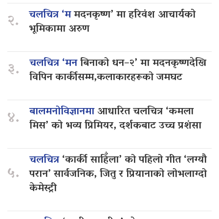
चलचित्र ‘म
मदनकृष्ण’ मा हरिवंश आचार्यको
२.
भूमिकामा अरुण
चलचित्र ‘मन
बिनाको धन–२’ मा मदनकृष्णदेखि
३.
विपिन कार्कीसम्म,कलाकारहरूको जमघट
बालमनोविज्ञानमा
आधारित चलचित्र ‘कमला
४.
मिस’ को भव्य प्रिमियर, दर्शकबाट उच्च प्रशंसा
चलचित्र
‘कार्की साहिँला’ को पहिलो गीत ‘लग्यौ
५.
परान’ सार्वजनिक, जितु र प्रियानाको लोभलाग्दो
केमेस्ट्री