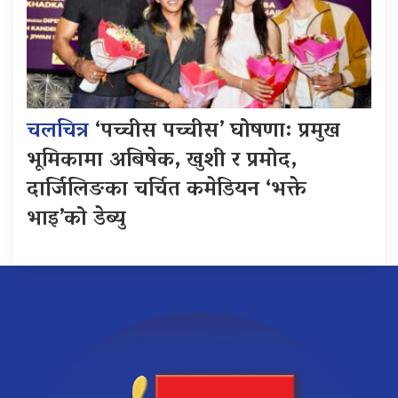
चलचित्र
‘पच्चीस पच्चीस’ घोषणा: प्रमुख
भूमिकामा अबिषेक, खुशी र प्रमोद,
दार्जिलिङका चर्चित कमेडियन ‘भक्ते
भाइ’को डेब्यु