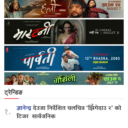
ट्रेन्डिङ
ज्ञानेन्द्र
देउजा निर्देशित चलचित्र ‘झिँगेदाउ २’ को
१.
टिजर सार्वजनिक