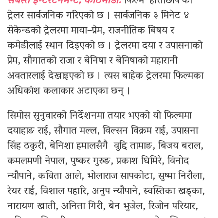
सबस्त इन्टरटेनमेन्ट, काठमाडौँ:
फिल्म ‘हात्तीछाप’को
ट्रेलर सार्वजनिक गरिएको छ । सार्वजनिक ३ मिनेट ४
सेकेन्डको ट्रेलरमा माया–प्रेम, राजनीतिक बिषय र
कमेडीलाई स्थान दिइएको छ । ट्रेलरमा दया र उपासनाको
प्रेम, सौगातको राजा र बेनिषा र बेनिषाको महारानी
अवतारलाई देखाइएको छ । त्यस बाहेक ट्रेलरमा फिल्मका
अधिकांश कलाकार अटाएका छन् ।
सिमोस सुनुवारको निर्देशनमा तयार भएको यो फिल्ममा
दयाहाङ राई, सौगात मल्ल, विल्सन विक्रम राई, उपासना
सिंह ठकुरी, बेनिशा हमालसँगै वुद्दि तामाङ, बिजय बराल,
कमलमणी नेपाल, पुष्कर गुरुङ, प्रकाश घिमिरे, विनोद
न्यौपाने, कविता आले, भोलाराज सापकोटा, सुष्मा निरौला,
रेयर राई, विशाल पहारि, अनुप न्यौपाने, स्वस्तिका खड्का,
नारायण खाती, अनिता गिरी, बेन भुजेल, रिजोन परियार,