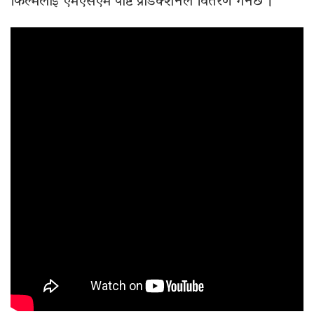
फिल्मलाई एमएसएम पोष्ट प्रोडक्शनले वितरण गर्नेछ ।