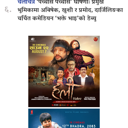
चलचित्र
‘पच्चीस पच्चीस’ घोषणा: प्रमुख
६.
भूमिकामा अबिषेक, खुशी र प्रमोद, दार्जिलिङका
चर्चित कमेडियन ‘भक्ते भाइ’को डेब्यु