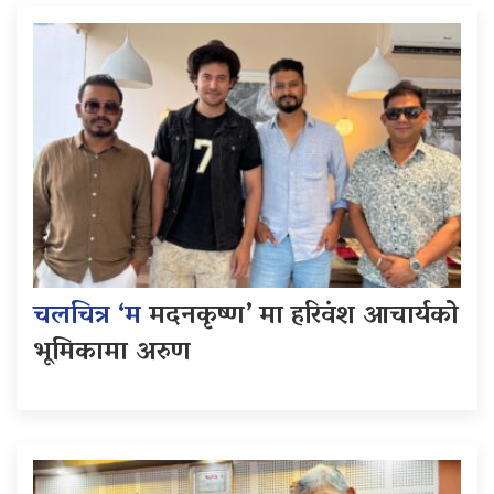
चलचित्र ‘म
मदनकृष्ण’ मा हरिवंश आचार्यको
भूमिकामा अरुण