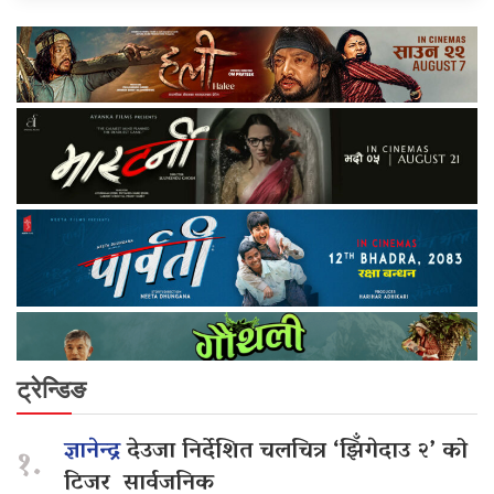
ट्रेन्डिङ
ज्ञानेन्द्र
देउजा निर्देशित चलचित्र ‘झिँगेदाउ २’ को
१.
टिजर सार्वजनिक