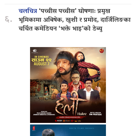
चलचित्र
‘पच्चीस पच्चीस’ घोषणा: प्रमुख
६.
भूमिकामा अबिषेक, खुशी र प्रमोद, दार्जिलिङका
चर्चित कमेडियन ‘भक्ते भाइ’को डेब्यु