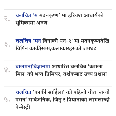
चलचित्र ‘म
मदनकृष्ण’ मा हरिवंश आचार्यको
२.
भूमिकामा अरुण
चलचित्र ‘मन
बिनाको धन–२’ मा मदनकृष्णदेखि
३.
विपिन कार्कीसम्म,कलाकारहरूको जमघट
बालमनोविज्ञानमा
आधारित चलचित्र ‘कमला
४.
मिस’ को भव्य प्रिमियर, दर्शकबाट उच्च प्रशंसा
चलचित्र
‘कार्की साहिँला’ को पहिलो गीत ‘लग्यौ
५.
परान’ सार्वजनिक, जितु र प्रियानाको लोभलाग्दो
केमेस्ट्री