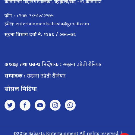
काठमान्डौ माहानगरपालिका, घट्टेकुलो,वार्ड -२९,काठमाडौँ
फोन : +९७७-९८५१०८२२७५
इमेल:
entertainmentsabasta@gmail.com
सूचना विभाग दर्ता नं. १३४६ / ०७५–७६
अध्यक्ष तथा प्रबन्ध निर्देशक :
सम्झना उप्रेती रौनियार
सम्पादक :
सम्झना उप्रेती रौनियार
सोसल मिडिया
©2026 Sabasta Entertainment All rights reserved. |