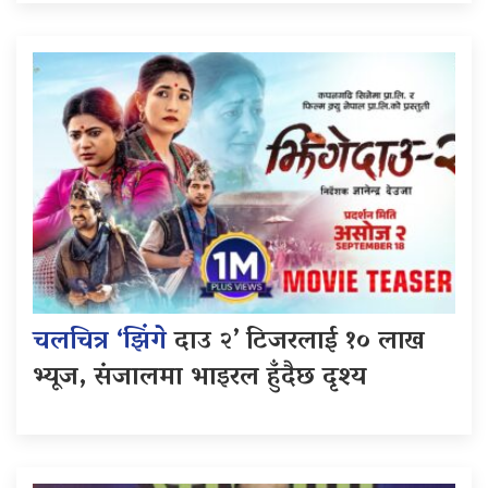
चलचित्र ‘झिंगे
दाउ २’ टिजरलाई १० लाख
भ्यूज, संजालमा भाइरल हुँदैछ दृश्य