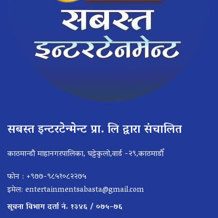
सबस्त इन्टरटेन्मेन्ट प्रा. लि द्वारा संचालित
काठमान्डौ माहानगरपालिका, घट्टेकुलो,वार्ड -२९,काठमाडौँ
फोन : +९७७-९८५१०८२२७५
इमेल:
entertainmentsabasta@gmail.com
सूचना विभाग दर्ता नं. १३४६ / ०७५–७६