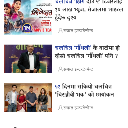
चलचित्र ‘झिंगे
दाउ २’ टिजरलाई
१० लाख भ्यूज, संजालमा भाइरल
हुँदैछ दृश्य
सबस्त इन्टरटेन्मेन्ट
चलचित्र ‘गौँथली’
कै बाटोमा हो
दोस्रो चलचित्र ‘गौँथली’ पनि ?
सबस्त इन्टरटेन्मेन्ट
५१
दिनमा सकियो चलचित्र
‘चिरञ्जीवी भवः’ को छायांकन
सबस्त इन्टरटेन्मेन्ट