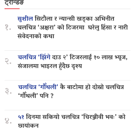
ट्रेन्डिङ
सुशील
सिटौला र न्यान्सी खड्का अभिनीत
१.
चलचित्र ‘अक्षरा’ को टिजरमा घरेलु हिंसा र नारी
संवेदनाको कथा
चलचित्र ‘झिंगे
दाउ २’ टिजरलाई १० लाख भ्यूज,
२.
संजालमा भाइरल हुँदैछ दृश्य
चलचित्र ‘गौँथली’
कै बाटोमा हो दोस्रो चलचित्र
३.
‘गौँथली’ पनि ?
५१
दिनमा सकियो चलचित्र ‘चिरञ्जीवी भवः’ को
४.
छायांकन