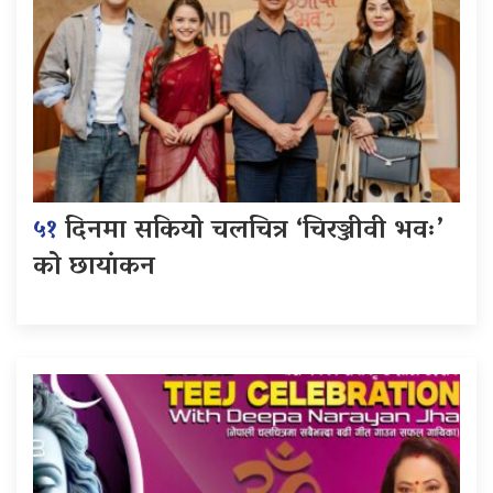
५१
दिनमा सकियो चलचित्र ‘चिरञ्जीवी भवः’
को छायांकन