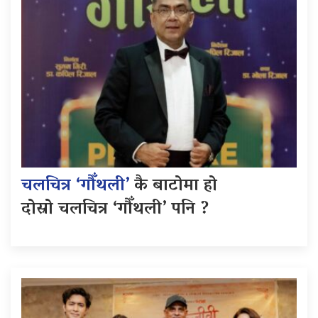
चलचित्र ‘गौँथली’
कै बाटोमा हो
दोस्रो चलचित्र ‘गौँथली’ पनि ?