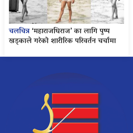
चलचित्र
‘महाराजधिराज’ का लागि पुष्प
खड्काले गरेको शारीरिक परिवर्तन चर्चामा