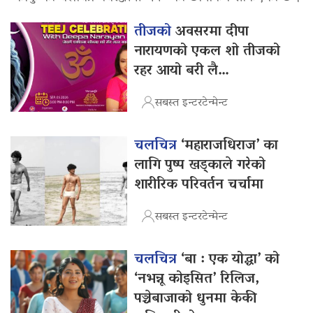
तीजको
अवसरमा दीपा
नारायणको एकल शो तीजको
रहर आयो बरी लै…
सबस्त इन्टरटेन्मेन्ट
चलचित्र
‘महाराजधिराज’ का
लागि पुष्प खड्काले गरेको
शारीरिक परिवर्तन चर्चामा
सबस्त इन्टरटेन्मेन्ट
चलचित्र
‘बा : एक योद्धा’ को
‘नभन्नू कोइसित’ रिलिज,
पञ्चेबाजाको धुनमा केकी