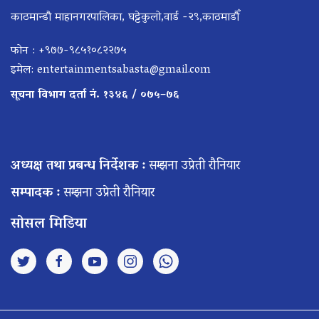
काठमान्डौ माहानगरपालिका, घट्टेकुलो,वार्ड -२९,काठमाडौँ
फोन : +९७७-९८५१०८२२७५
इमेल:
entertainmentsabasta@gmail.com
सूचना विभाग दर्ता नं. १३४६ / ०७५–७६
अध्यक्ष तथा प्रबन्ध निर्देशक :
सम्झना उप्रेती रौनियार
सम्पादक :
सम्झना उप्रेती रौनियार
सोसल मिडिया