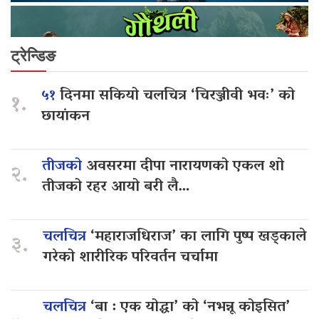
ट्रेन्डिङ
५१
दिनमा सकियो चलचित्र ‘चिरञ्जीवी भवः’ को
१.
छायांकन
तीजको
अवसरमा दीपा नारायणको एकल शो
२.
तीजको रहर आयो बरी लै…
चलचित्र
‘महाराजधिराज’ का लागि पुष्प खड्काले
३.
गरेको शारीरिक परिवर्तन चर्चामा
चलचित्र
‘बा : एक योद्धा’ को ‘नभन्नू कोइसित’