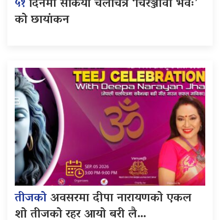
५१
दिनमा सकियो चलचित्र ‘चिरञ्जीवी भवः’
को छायांकन
तीजको
अवसरमा दीपा नारायणको एकल
शो तीजको रहर आयो बरी लै…