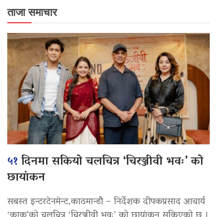
ताजा समाचार
५१
दिनमा सकियो चलचित्र ‘चिरञ्जीवी भवः’ को
छायांकन
सबस्त इन्टरटेनमेन्ट,काठमान्डौ – निर्देशक दीपकप्रसाद आचार्य
‘काकु’को चलचित्र ‘चिरञ्जीवी भवः’ को छायांकन सकिएको छ ।