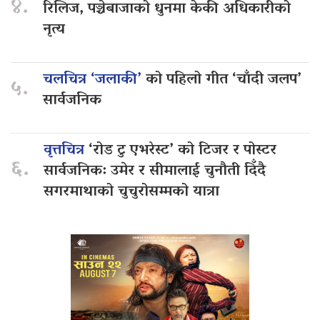
४.
रिलिज, पञ्चेबाजाको धुनमा केकी अधिकारीको
नृत्य
चलचित्र ‘जलाकी’
को पहिलो गीत ‘चाँदी जलप’
५.
सार्वजनिक
वृत्तचित्र
‘रोड टु एभरेस्ट’ को टिजर र पोस्टर
६.
सार्वजनिक: उमेर र सीमालाई चुनौती दिँदै
सगरमाथाको चुचुरोसम्मको यात्रा