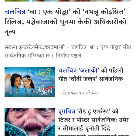
चलचित्र
‘बा : एक योद्धा’ को ‘नभन्नू कोइसित’
रिलिज, पञ्चेबाजाको धुनमा केकी अधिकारीको
नृत्य
सबस्त इन्टरटेनमेन्ट,काठमान्डौ – चलचित्र ‘बा : एक योद्धा’ गीत
सार्वजनिक गरिएको छ । निर्माण पक्षले
चलचित्र ‘जलाकी’
को पहिलो
गीत ‘चाँदी जलप’ सार्वजनिक
सबस्त इन्टरटेन्मेन्ट
वृत्तचित्र
‘रोड टु एभरेस्ट’ को
टिजर र पोस्टर सार्वजनिक: उमेर
र सीमालाई चुनौती दिँदै