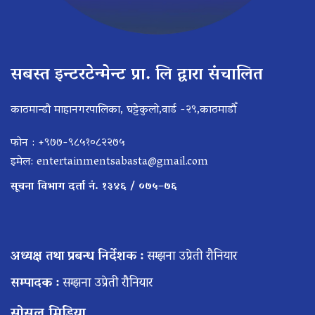
सबस्त इन्टरटेन्मेन्ट प्रा. लि द्वारा संचालित
काठमान्डौ माहानगरपालिका, घट्टेकुलो,वार्ड -२९,काठमाडौँ
फोन : +९७७-९८५१०८२२७५
इमेल:
entertainmentsabasta@gmail.com
सूचना विभाग दर्ता नं. १३४६ / ०७५–७६
अध्यक्ष तथा प्रबन्ध निर्देशक :
सम्झना उप्रेती रौनियार
सम्पादक :
सम्झना उप्रेती रौनियार
सोसल मिडिया