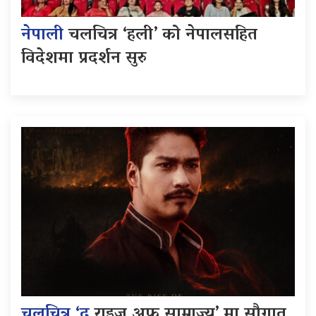
नेपाली
चलचित्र ‘हली’ को नेपालसहित
विदेशमा प्रदर्शन सुरु
चलचित्र ‘द
राइज अफ साम्राज्य’ मा सौगात