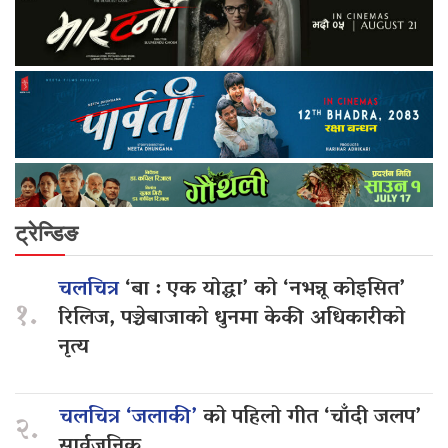
ट्रेन्डिङ
चलचित्र
‘बा : एक योद्धा’ को ‘नभन्नू कोइसित’
१.
रिलिज, पञ्चेबाजाको धुनमा केकी अधिकारीको
नृत्य
चलचित्र ‘जलाकी’
को पहिलो गीत ‘चाँदी जलप’
२.
सार्वजनिक