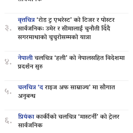
वृत्तचित्र
‘रोड टु एभरेस्ट’ को टिजर र पोस्टर
३.
सार्वजनिक: उमेर र सीमालाई चुनौती दिँदै
सगरमाथाको चुचुरोसम्मको यात्रा
नेपाली
चलचित्र ‘हली’ को नेपालसहित विदेशमा
४.
प्रदर्शन सुरु
चलचित्र ‘द
राइज अफ साम्राज्य’ मा सौगात
५.
अनुबन्ध
प्रियंका
कार्कीको चलचित्र ‘मास्टर्नी’ को ट्रेलर
६.
सार्वजनिक