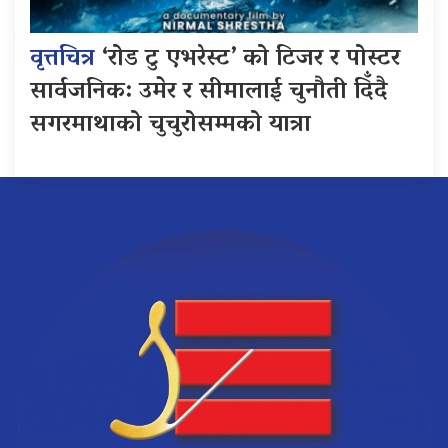
वृत्तचित्र
‘रोड टु एभरेस्ट’ को टिजर र पोस्टर
सार्वजनिक: उमेर र सीमालाई चुनौती दिँदै
सगरमाथाको चुचुरोसम्मको यात्रा