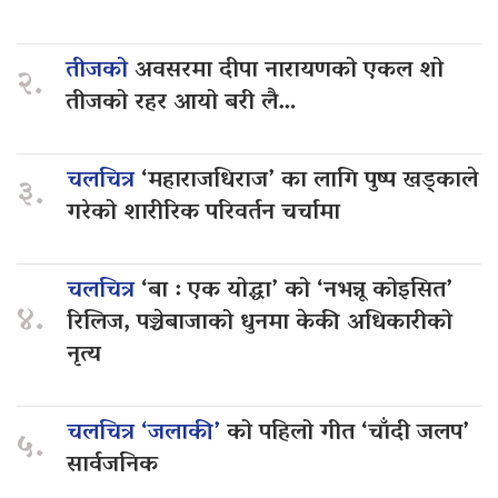
तीजको
अवसरमा दीपा नारायणको एकल शो
२.
तीजको रहर आयो बरी लै…
चलचित्र
‘महाराजधिराज’ का लागि पुष्प खड्काले
३.
गरेको शारीरिक परिवर्तन चर्चामा
चलचित्र
‘बा : एक योद्धा’ को ‘नभन्नू कोइसित’
४.
रिलिज, पञ्चेबाजाको धुनमा केकी अधिकारीको
नृत्य
चलचित्र ‘जलाकी’
को पहिलो गीत ‘चाँदी जलप’
५.
सार्वजनिक