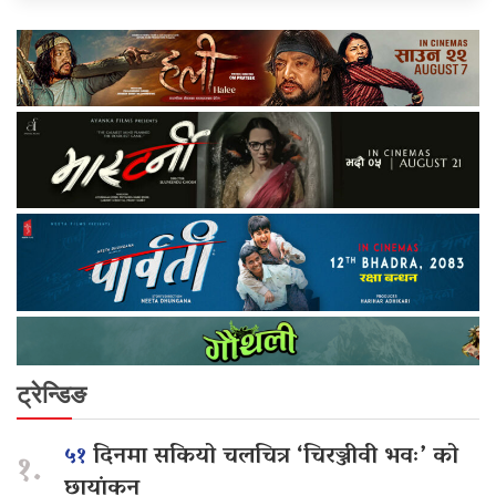
ट्रेन्डिङ
५१
दिनमा सकियो चलचित्र ‘चिरञ्जीवी भवः’ को
१.
छायांकन