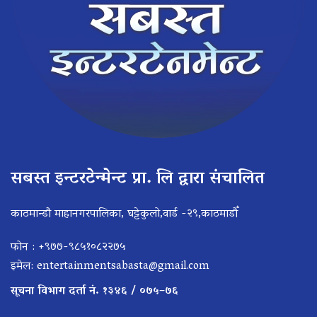
सबस्त इन्टरटेन्मेन्ट प्रा. लि द्वारा संचालित
काठमान्डौ माहानगरपालिका, घट्टेकुलो,वार्ड -२९,काठमाडौँ
फोन : +९७७-९८५१०८२२७५
इमेल:
entertainmentsabasta@gmail.com
सूचना विभाग दर्ता नं. १३४६ / ०७५–७६