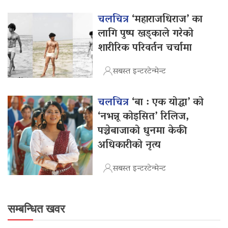
चलचित्र
‘महाराजधिराज’ का
लागि पुष्प खड्काले गरेको
शारीरिक परिवर्तन चर्चामा
सबस्त इन्टरटेन्मेन्ट
चलचित्र
‘बा : एक योद्धा’ को
‘नभन्नू कोइसित’ रिलिज,
पञ्चेबाजाको धुनमा केकी
अधिकारीको नृत्य
सबस्त इन्टरटेन्मेन्ट
सम्बन्धित खवर