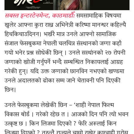
सबस्त इन्टरटेनमेन्ट, काठमाडौँ:
समसामाहिक विषयमा
खुलेर आफ्ना कुरा राख्न अभिनेत्री करिष्मा मानन्धर कहिल्यै
हिचकिचाउदिनन। भर्खरै मात्र उनले आफ्नो सामाजिक
संजाल फेसबुकमा नेपाली चलचित्र संस्थानको जग्गा कहाँ
गयो भनेर प्रश्न सोधेकी छिन् । उनले सस्थांनको २७ रोपनी
जग्गाको खोजी गर्नुपर्ने भन्दै सम्बन्धित निकायलाई आग्रह
गरेकी हुन्। यदि उक्त जग्गाको छानविन नभएको खण्डमा
उनले अदालतको ढोका सम्म जाने चेतावनी पनि दिएकी
छिन।
उनले फेसबुकमा लेखेकी छिन – ‘शाही नेपाल फिल्म
विकास बोर्ड । गरेको रहेछ त । आजको दिन पनि त्यो भवन
उत्कृष्ट छ । किन लिजमा दिएको ? फेरि अरूलाई किन
लिजमा दिएको ? तुरुन्तै राज्यले चासो राखेर कारवाही गरोस्