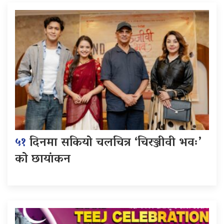
५१
दिनमा सकियो चलचित्र ‘चिरञ्जीवी भवः’
को छायांकन