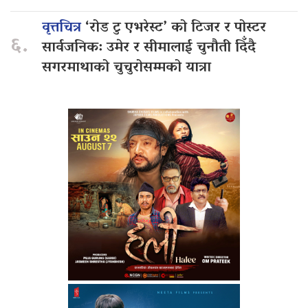
वृत्तचित्र
‘रोड टु एभरेस्ट’ को टिजर र पोस्टर
६.
सार्वजनिक: उमेर र सीमालाई चुनौती दिँदै
सगरमाथाको चुचुरोसम्मको यात्रा