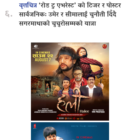
वृत्तचित्र
‘रोड टु एभरेस्ट’ को टिजर र पोस्टर
६.
सार्वजनिक: उमेर र सीमालाई चुनौती दिँदै
सगरमाथाको चुचुरोसम्मको यात्रा