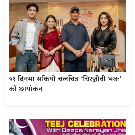
५१
दिनमा सकियो चलचित्र ‘चिरञ्जीवी भवः’
को छायांकन