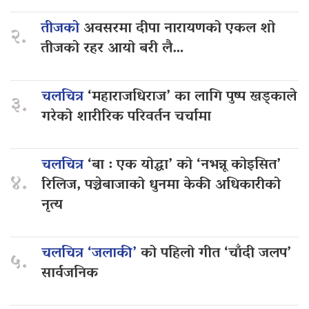
तीजको
अवसरमा दीपा नारायणको एकल शो
२.
तीजको रहर आयो बरी लै…
चलचित्र
‘महाराजधिराज’ का लागि पुष्प खड्काले
३.
गरेको शारीरिक परिवर्तन चर्चामा
चलचित्र
‘बा : एक योद्धा’ को ‘नभन्नू कोइसित’
४.
रिलिज, पञ्चेबाजाको धुनमा केकी अधिकारीको
नृत्य
चलचित्र ‘जलाकी’
को पहिलो गीत ‘चाँदी जलप’
५.
सार्वजनिक