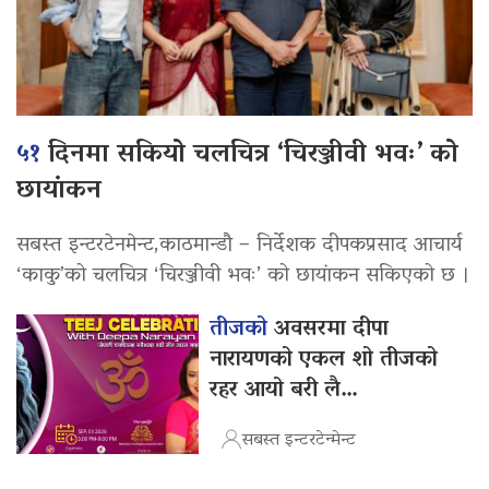
५१
दिनमा सकियो चलचित्र ‘चिरञ्जीवी भवः’ को
छायांकन
सबस्त इन्टरटेनमेन्ट,काठमान्डौ – निर्देशक दीपकप्रसाद आचार्य
‘काकु’को चलचित्र ‘चिरञ्जीवी भवः’ को छायांकन सकिएको छ ।
तीजको
अवसरमा दीपा
नारायणको एकल शो तीजको
रहर आयो बरी लै…
सबस्त इन्टरटेन्मेन्ट