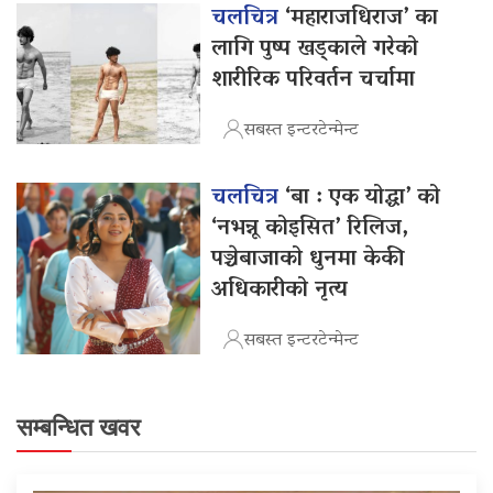
चलचित्र
‘महाराजधिराज’ का
लागि पुष्प खड्काले गरेको
शारीरिक परिवर्तन चर्चामा
सबस्त इन्टरटेन्मेन्ट
चलचित्र
‘बा : एक योद्धा’ को
‘नभन्नू कोइसित’ रिलिज,
पञ्चेबाजाको धुनमा केकी
अधिकारीको नृत्य
सबस्त इन्टरटेन्मेन्ट
सम्बन्धित खवर