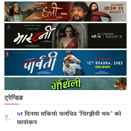
ट्रेन्डिङ
५१
दिनमा सकियो चलचित्र ‘चिरञ्जीवी भवः’ को
१.
छायांकन