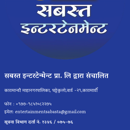
सबस्त इन्टरटेन्मेन्ट प्रा. लि द्वारा संचालित
काठमान्डौ माहानगरपालिका, घट्टेकुलो,वार्ड -२९,काठमाडौँ
फोन : +९७७-९८५१०८२२७५
इमेल:
entertainmentsabasta@gmail.com
सूचना विभाग दर्ता नं. १३४६ / ०७५–७६