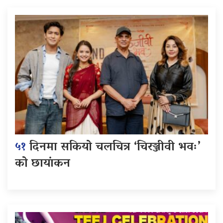
५१
दिनमा सकियो चलचित्र ‘चिरञ्जीवी भवः’
को छायांकन