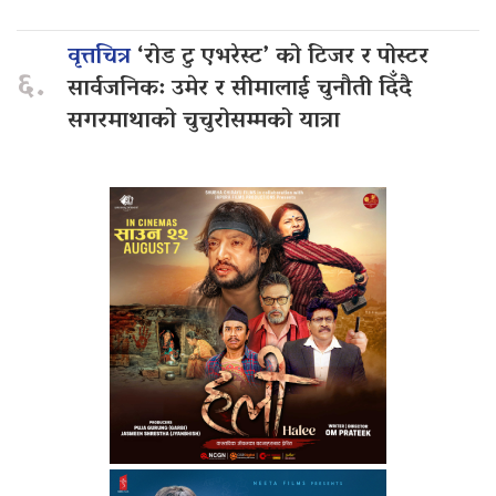
वृत्तचित्र
‘रोड टु एभरेस्ट’ को टिजर र पोस्टर
६.
सार्वजनिक: उमेर र सीमालाई चुनौती दिँदै
सगरमाथाको चुचुरोसम्मको यात्रा