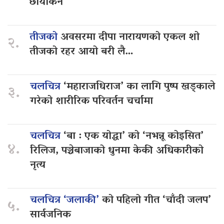
छायांकन
तीजको
अवसरमा दीपा नारायणको एकल शो
२.
तीजको रहर आयो बरी लै…
चलचित्र
‘महाराजधिराज’ का लागि पुष्प खड्काले
३.
गरेको शारीरिक परिवर्तन चर्चामा
चलचित्र
‘बा : एक योद्धा’ को ‘नभन्नू कोइसित’
४.
रिलिज, पञ्चेबाजाको धुनमा केकी अधिकारीको
नृत्य
चलचित्र ‘जलाकी’
को पहिलो गीत ‘चाँदी जलप’
५.
सार्वजनिक