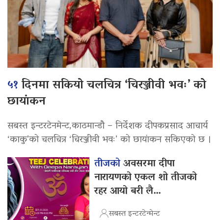
५१
दिनमा सकियो चलचित्र ‘चिरञ्जीवी भवः’ को
छायांकन
सबस्त इन्टरटेनमेन्ट,काठमान्डौ – निर्देशक दीपकप्रसाद आचार्य
‘काकु’को चलचित्र ‘चिरञ्जीवी भवः’ को छायांकन सकिएको छ ।
तीजको
अवसरमा दीपा
नारायणको एकल शो तीजको
रहर आयो बरी लै…
सबस्त इन्टरटेन्मेन्ट