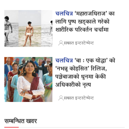
चलचित्र
‘महाराजधिराज’ का
लागि पुष्प खड्काले गरेको
शारीरिक परिवर्तन चर्चामा
सबस्त इन्टरटेन्मेन्ट
चलचित्र
‘बा : एक योद्धा’ को
‘नभन्नू कोइसित’ रिलिज,
पञ्चेबाजाको धुनमा केकी
अधिकारीको नृत्य
सबस्त इन्टरटेन्मेन्ट
सम्बन्धित खवर