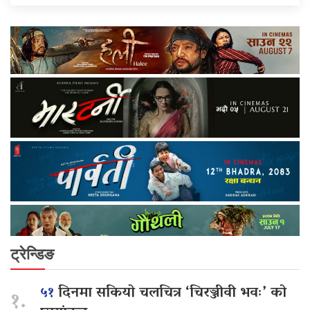
ट्रेन्डिङ
५१
दिनमा सकियो चलचित्र ‘चिरञ्जीवी भवः’ को
१.