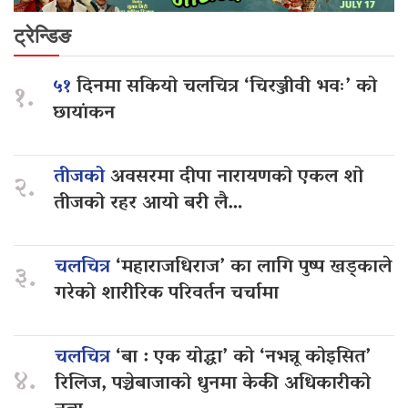
ट्रेन्डिङ
५१
दिनमा सकियो चलचित्र ‘चिरञ्जीवी भवः’ को
१.
छायांकन
तीजको
अवसरमा दीपा नारायणको एकल शो
२.
तीजको रहर आयो बरी लै…
चलचित्र
‘महाराजधिराज’ का लागि पुष्प खड्काले
३.
गरेको शारीरिक परिवर्तन चर्चामा
चलचित्र
‘बा : एक योद्धा’ को ‘नभन्नू कोइसित’
४.
रिलिज, पञ्चेबाजाको धुनमा केकी अधिकारीको