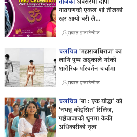
तीजको
अवसरमा दीपा
नारायणको एकल शो तीजको
रहर आयो बरी लै…
सबस्त इन्टरटेन्मेन्ट
चलचित्र
‘महाराजधिराज’ का
लागि पुष्प खड्काले गरेको
शारीरिक परिवर्तन चर्चामा
सबस्त इन्टरटेन्मेन्ट
चलचित्र
‘बा : एक योद्धा’ को
‘नभन्नू कोइसित’ रिलिज,
पञ्चेबाजाको धुनमा केकी
अधिकारीको नृत्य