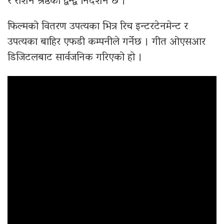
र रोशन श्रेष्ठको द्वन्द्व निर्देशन छ ।
फिल्मको वितरण उपत्यका भित्र रिच इन्टरटेनमेन्ट र
उपत्यका बाहिर एफडी कम्पनीले गर्नेछ । गीत ओएसआर
डिजिटलबाट सार्वजनिक गरिएको हो ।