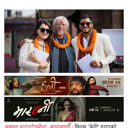
सबस्त इन्टरटेनमेन्ट, काठमाडौँ :
फिल्म ‘केटि हराएको