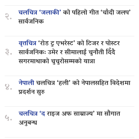
चलचित्र ‘जलाकी’
को पहिलो गीत ‘चाँदी जलप’
२.
सार्वजनिक
वृत्तचित्र
‘रोड टु एभरेस्ट’ को टिजर र पोस्टर
३.
सार्वजनिक: उमेर र सीमालाई चुनौती दिँदै
सगरमाथाको चुचुरोसम्मको यात्रा
नेपाली
चलचित्र ‘हली’ को नेपालसहित विदेशमा
४.
प्रदर्शन सुरु
चलचित्र ‘द
राइज अफ साम्राज्य’ मा सौगात
५.
अनुबन्ध