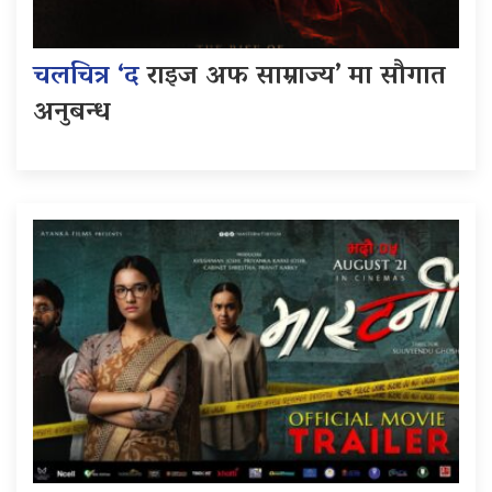
चलचित्र ‘द
राइज अफ साम्राज्य’ मा सौगात
अनुबन्ध