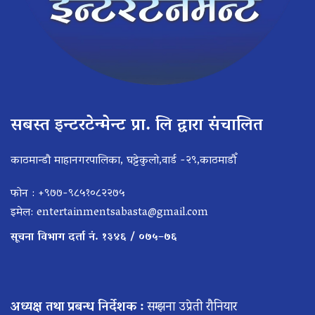
सबस्त इन्टरटेन्मेन्ट प्रा. लि द्वारा संचालित
काठमान्डौ माहानगरपालिका, घट्टेकुलो,वार्ड -२९,काठमाडौँ
फोन : +९७७-९८५१०८२२७५
इमेल:
entertainmentsabasta@gmail.com
सूचना विभाग दर्ता नं. १३४६ / ०७५–७६
अध्यक्ष तथा प्रबन्ध निर्देशक :
सम्झना उप्रेती रौनियार