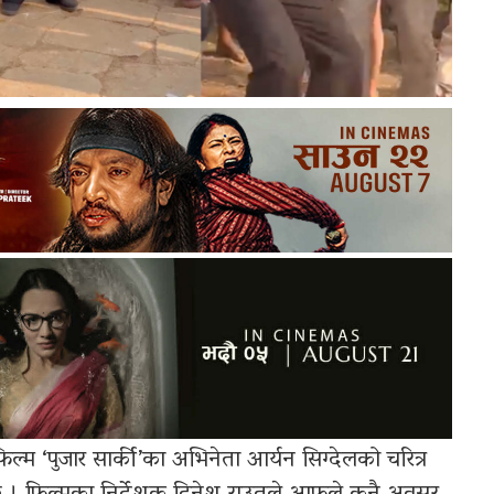
िल्म ‘पुजार सार्की’का अभिनेता आर्यन सिग्देलको चरित्र