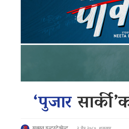
‘पुजार
सार्की’
सबस्त इन्टरटेन्मेन्ट
२ चैत्र २०८०, शुक्रबार