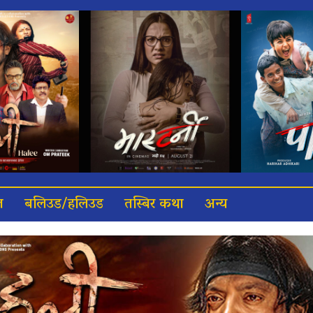
त
बलिउड/हलिउड
तस्बिर कथा
अन्य