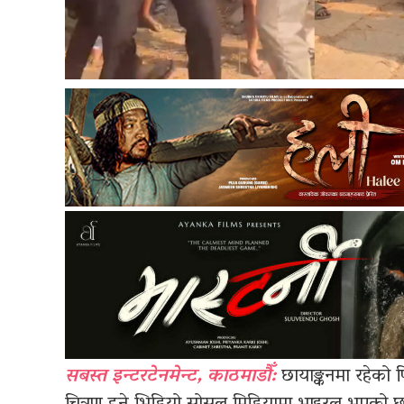
सबस्त इन्टरटेनमेन्ट, काठमाडौँ:
छायाङ्कनमा रहेको फ