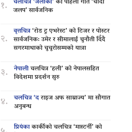
चलचित्र ‘जलाकी’
को पहिलो गीत ‘चाँदी
१.
जलप’ सार्वजनिक
वृत्तचित्र
‘रोड टु एभरेस्ट’ को टिजर र पोस्टर
२.
सार्वजनिक: उमेर र सीमालाई चुनौती दिँदै
सगरमाथाको चुचुरोसम्मको यात्रा
नेपाली
चलचित्र ‘हली’ को नेपालसहित
३.
विदेशमा प्रदर्शन सुरु
चलचित्र ‘द
राइज अफ साम्राज्य’ मा सौगात
४.
अनुबन्ध
प्रियंका
कार्कीको चलचित्र ‘मास्टर्नी’ को
५.