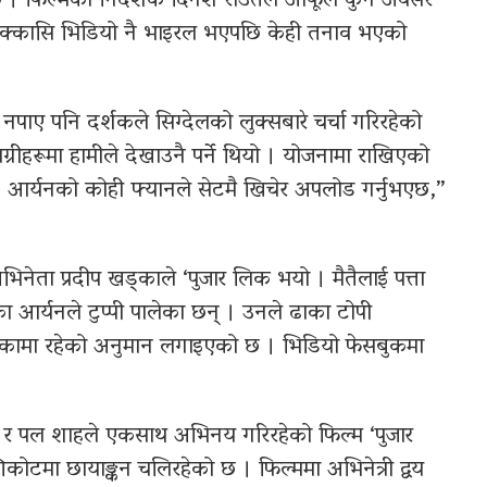
 । फिल्मका निर्देशक दिनेश राउतले आफूले कुनै अवसर
ा एक्कासि भिडियो नै भाइरल भएपछि केही तनाव भएको
नपाए पनि दर्शकले सिग्देलको लुक्सबारे चर्चा गरिरहेको
ग्रीहरूमा हामीले देखाउनै पर्ने थियो । योजनामा राखिएको
र्यनको कोही फ्यानले सेटमै खिचेर अपलोड गर्नुभएछ,”
अभिनेता प्रदीप खड्काले ‘पुजार लिक भयो । मैतैलाई पत्ता
ा आर्यनले टुप्पी पालेका छन् । उनले ढाका टोपी
ूमिकामा रहेको अनुमान लगाइएको छ । भिडियो फेसबुकमा
्का र पल शाहले एकसाथ अभिनय गरिरहेको फिल्म ‘पुजार
ीकोटमा छायाङ्कन चलिरहेको छ । फिल्ममा अभिनेत्री द्वय