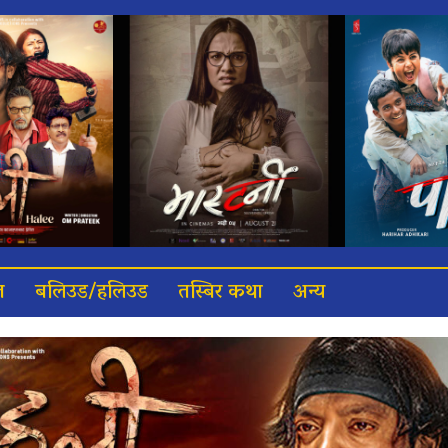
त
बलिउड/हलिउड
तस्बिर कथा
अन्य