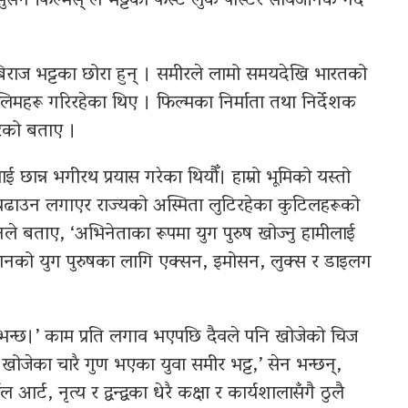
सेन फिल्मस् ले भट्टको फस्ट लुक पोस्टर सार्वजनिक गर्दै
 बिराज भट्टका छोरा हुन् । समीरले लामो समयदेखि भारतको
ा तालिमहरू गरिरहेका थिए । फिल्मका निर्माता तथा निर्देशक
ेको बताए ।
 छान्न भगीरथ प्रयास गरेका थियौँ। हाम्रो भूमिको यस्तो
चढाउन लगाएर राज्यको अस्मिता लुटिरहेका कुटिलहरूको
 सेनले बताए, ‘अभिनेताका रूपमा युग पुरुष खोज्नु हामीलाई
दानको युग पुरुषका लागि एक्सन, इमोसन, लुक्स र डाइलग
छु भन्छ।’ काम प्रति लगाव भएपछि दैवले पनि खोजेको चिज
े खोजेका चारै गुण भएका युवा समीर भट्ट,’ सेन भन्छन्,
आर्ट, नृत्य र द्वन्द्वका धेरै कक्षा र कार्यशालासँगै ठुलै