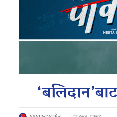
‘बलिदान’बा
सबस्त इन्टरटेन्मेन्ट
९ चैत्र २०८०, शुक्रबार