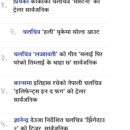
प्रियंका
कार्कीको चलचित्र ‘मास्टर्नी’ को
१.
ट्रेलर सार्वजनिक
२.
चलचित्र
‘हली’ युकेमा सोल्ड आउट
चलचित्र ‘लज्जावती’
को गीत ‘मलाई पिर
३.
परेको तिम्लाई के थाहा छ’ सार्वजनिक
कान्समा
इतिहास रचेको नेपाली चलचित्र
४.
‘इलिफेन्ट्स इन द फग’ को ट्रेलर
सार्वजनिक
ज्ञानेन्द्र
देउजा निर्देशित चलचित्र ‘झिँगेदाउ
५.
२’ को टिजर सार्वजनिक