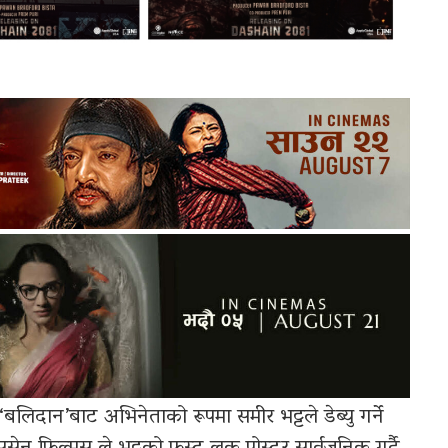
‘बलिदान’बाट अभिनेताको रूपमा समीर भट्टले डेब्यु गर्ने