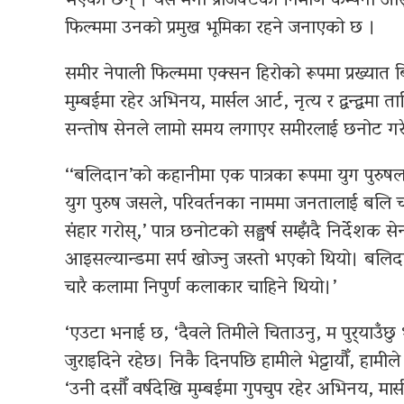
भएका छन् । यस मेगा प्रोजेक्टको निर्माण कम्पनी आसु
फिल्ममा उनको प्रमुख भूमिका रहने जनाएको छ ।
समीर नेपाली फिल्ममा एक्सन हिरोको रूपमा प्रख्यात
मुम्बईमा रहेर अभिनय, मार्सल आर्ट, नृत्य र द्वन्द्वम
सन्तोष सेनले लामो समय लगाएर समीरलाई छनोट गर
‘‘बलिदान’को कहानीमा एक पात्रका रूपमा युग पुरुषलाई
युग पुरुष जसले, परिवर्तनका नाममा जनतालाई बलि 
संहार गरोस्,’ पात्र छनोटको सङ्घर्ष सम्झँदै निर्देशक
आइसल्यान्डमा सर्प खोज्नु जस्तो भएको थियो। बलि
चारै कलामा निपुर्ण कलाकार चाहिने थियो।’
‘एउटा भनाई छ, ‘दैवले तिमीले चिताउनु, म पुर्‍याउँ
जुराइदिने रहेछ। निकै दिनपछि हामीले भेट्टायौँ, हामील
‘उनी दसौँ वर्षदेखि मुम्बईमा गुपचुप रहेर अभिनय, मार्सल 