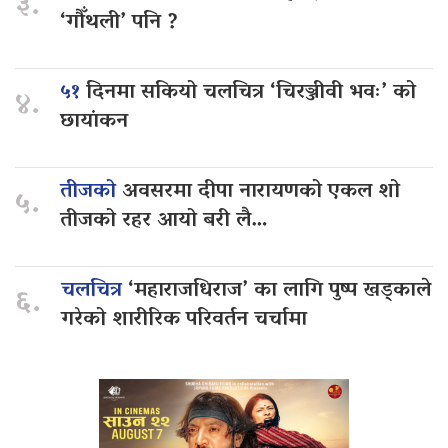
३.
‘गौँथली’ पनि ?
५१
दिनमा सकियो चलचित्र ‘चिरञ्जीवी भवः’ को
४.
छायांकन
तीजको
अवसरमा दीपा नारायणको एकल शो
५.
तीजको रहर आयो बरी लै…
चलचित्र
‘महाराजधिराज’ का लागि पुष्प खड्काले
६.
गरेको शारीरिक परिवर्तन चर्चामा