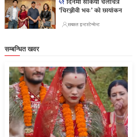
५१
दिनमा सकियो चलचित्र
‘चिरञ्जीवी भवः’ को छायांकन
सबस्त इन्टरटेन्मेन्ट
सम्बन्धित खवर