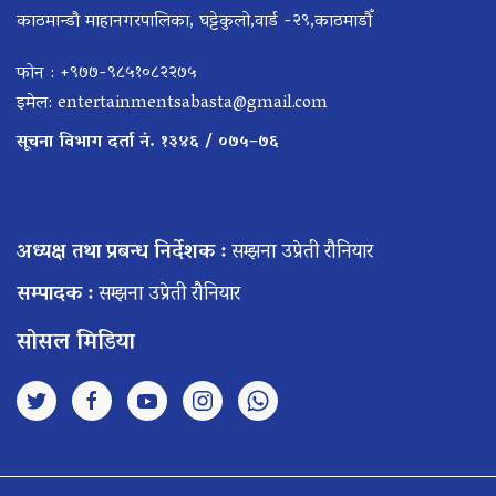
काठमान्डौ माहानगरपालिका, घट्टेकुलो,वार्ड -२९,काठमाडौँ
फोन : +९७७-९८५१०८२२७५
इमेल:
entertainmentsabasta@gmail.com
सूचना विभाग दर्ता नं. १३४६ / ०७५–७६
अध्यक्ष तथा प्रबन्ध निर्देशक :
सम्झना उप्रेती रौनियार
सम्पादक :
सम्झना उप्रेती रौनियार
सोसल मिडिया