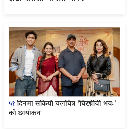
५१
दिनमा सकियो चलचित्र ‘चिरञ्जीवी भवः’
को छायांकन