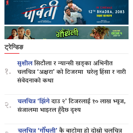
ट्रेन्डिङ
सुशील
सिटौला र न्यान्सी खड्का अभिनीत
१.
चलचित्र ‘अक्षरा’ को टिजरमा घरेलु हिंसा र नारी
संवेदनाको कथा
चलचित्र ‘झिंगे
दाउ २’ टिजरलाई १० लाख भ्यूज,
२.
संजालमा भाइरल हुँदैछ दृश्य
चलचित्र ‘गौँथली’
कै बाटोमा हो दोस्रो चलचित्र