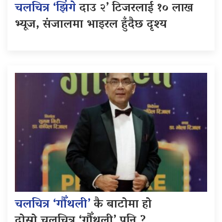
चलचित्र ‘झिंगे
दाउ २’ टिजरलाई १० लाख
भ्यूज, संजालमा भाइरल हुँदैछ दृश्य
चलचित्र ‘गौँथली’
कै बाटोमा हो
दोस्रो चलचित्र ‘गौँथली’ पनि ?