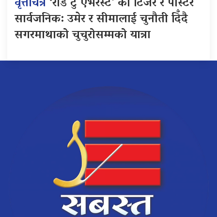
वृत्तचित्र
‘रोड टु एभरेस्ट’ को टिजर र पोस्टर
सार्वजनिक: उमेर र सीमालाई चुनौती दिँदै
सगरमाथाको चुचुरोसम्मको यात्रा