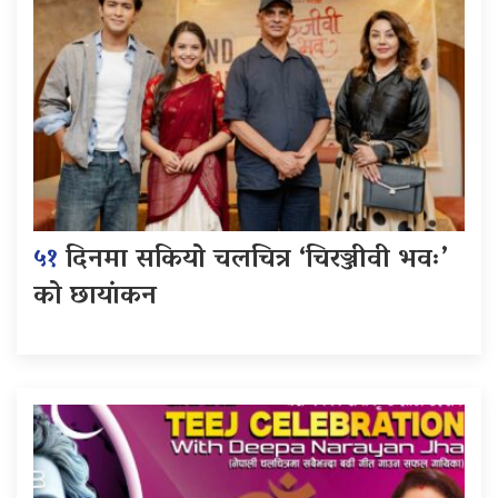
५१
दिनमा सकियो चलचित्र ‘चिरञ्जीवी भवः’
को छायांकन