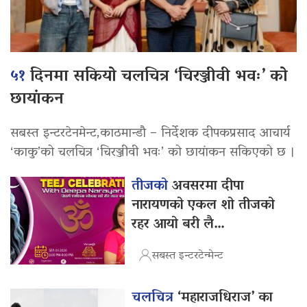
५१
दिनमा सकियो चलचित्र ‘चिरञ्जीवी भवः’ को
छायांकन
सबस्त इन्टरटेनमेन्ट,काठमान्डौ – निर्देशक दीपकप्रसाद आचार्य
‘काकु’को चलचित्र ‘चिरञ्जीवी भवः’ को छायांकन सकिएको छ ।
तीजको
अवसरमा दीपा
नारायणको एकल शो तीजको
रहर आयो बरी लै…
सबस्त इन्टरटेन्मेन्ट
चलचित्र
‘महाराजधिराज’ का