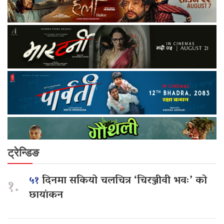
ट्रेन्डिङ
५१
दिनमा सकियो चलचित्र ‘चिरञ्जीवी भवः’ को
१.
छायांकन