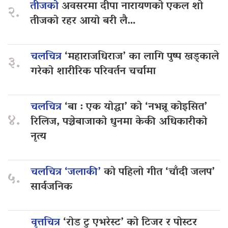
तीजको
अवसरमा दीपा नारायणको एकल शो
२.
तीजको रहर आयो बरी लै…
चलचित्र
‘महाराजधिराज’ का लागि पुष्प खड्काले
३.
गरेको शारीरिक परिवर्तन चर्चामा
चलचित्र
‘बा : एक योद्धा’ को ‘नभन्नू कोइसित’
४.
रिलिज, पञ्चेबाजाको धुनमा केकी अधिकारीको
नृत्य
चलचित्र ‘जलाकी’
को पहिलो गीत ‘चाँदी जलप’
५.
सार्वजनिक
वृत्तचित्र
‘रोड टु एभरेस्ट’ को टिजर र पोस्टर