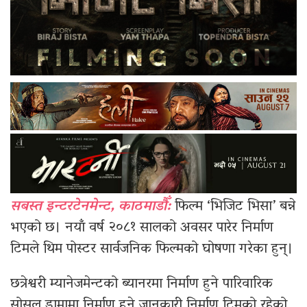
सबस्त इन्टरटेनमेन्ट, काठमाडौँ:
फिल्म ‘भिजिट भिसा’ बन्ने
भएको छ। नयाँ वर्ष २०८१ सालको अवसर पारेर निर्माण
टिमले थिम पोस्टर सार्वजनिक फिल्मको घोषणा गरेका हुन्।
छत्रेश्वरी म्यानेजमेन्टको ब्यानरमा निर्माण हुने पारिवारिक
सोसल ड्रामामा निर्माण हुने जानकारी निर्माण टिमको रहेको