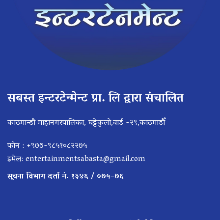
सबस्त इन्टरटेन्मेन्ट प्रा. लि द्वारा संचालित
काठमान्डौ माहानगरपालिका, घट्टेकुलो,वार्ड -२९,काठमाडौँ
फोन : +९७७-९८५१०८२२७५
इमेल:
entertainmentsabasta@gmail.com
सूचना विभाग दर्ता नं. १३४६ / ०७५–७६