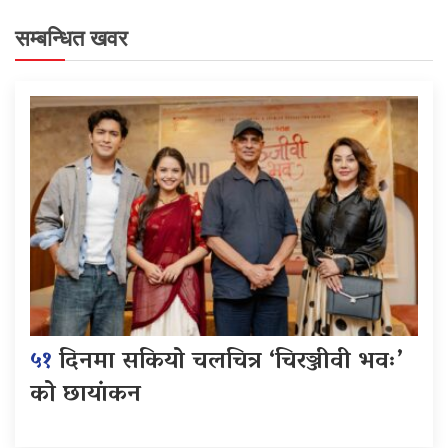
सम्बन्धित खवर
५१
दिनमा सकियो चलचित्र ‘चिरञ्जीवी भवः’
को छायांकन