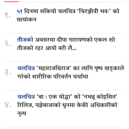
५१
दिनमा सकियो चलचित्र ‘चिरञ्जीवी भवः’ को
१.
छायांकन
तीजको
अवसरमा दीपा नारायणको एकल शो
२.
तीजको रहर आयो बरी लै…
चलचित्र
‘महाराजधिराज’ का लागि पुष्प खड्काले
३.
गरेको शारीरिक परिवर्तन चर्चामा
चलचित्र
‘बा : एक योद्धा’ को ‘नभन्नू कोइसित’
४.
रिलिज, पञ्चेबाजाको धुनमा केकी अधिकारीको
नृत्य