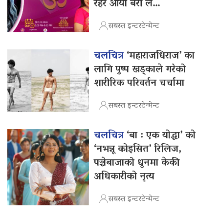
रहर आयो बरी लै…
सबस्त इन्टरटेन्मेन्ट
चलचित्र
‘महाराजधिराज’ का
लागि पुष्प खड्काले गरेको
शारीरिक परिवर्तन चर्चामा
सबस्त इन्टरटेन्मेन्ट
चलचित्र
‘बा : एक योद्धा’ को
‘नभन्नू कोइसित’ रिलिज,
पञ्चेबाजाको धुनमा केकी
अधिकारीको नृत्य
सबस्त इन्टरटेन्मेन्ट