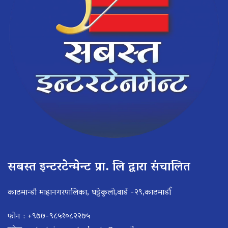
सबस्त इन्टरटेन्मेन्ट प्रा. लि द्वारा संचालित
काठमान्डौ माहानगरपालिका, घट्टेकुलो,वार्ड -२९,काठमाडौँ
फोन : +९७७-९८५१०८२२७५