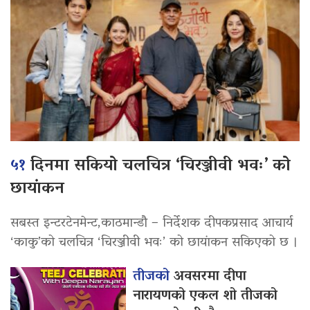
५१
दिनमा सकियो चलचित्र ‘चिरञ्जीवी भवः’ को
छायांकन
सबस्त इन्टरटेनमेन्ट,काठमान्डौ – निर्देशक दीपकप्रसाद आचार्य
‘काकु’को चलचित्र ‘चिरञ्जीवी भवः’ को छायांकन सकिएको छ ।
तीजको
अवसरमा दीपा
नारायणको एकल शो तीजको