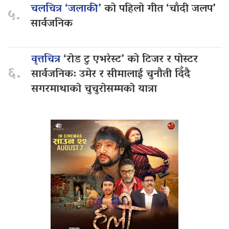
चलचित्र ‘जलाकी’
को पहिलो गीत ‘चाँदी जलप’
५.
सार्वजनिक
वृत्तचित्र
‘रोड टु एभरेस्ट’ को टिजर र पोस्टर
६.
सार्वजनिक: उमेर र सीमालाई चुनौती दिँदै
सगरमाथाको चुचुरोसम्मको यात्रा