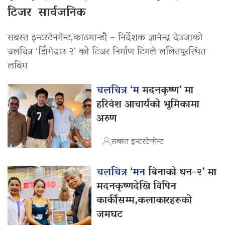
टिजर सार्वजनिक
सबस्त इन्टरटेनमेन्ट,काठमान्डौ – निर्देशक ज्ञानेन्द्र देउजाको
चलचित्र ‘झिँगेदाउ २’ को टिजर निर्माण टिमले ललितपुरस्थित
लबिम
चलचित्र ‘म
मदनकृष्ण’ मा
हरिवंश आचार्यको भूमिकामा
अरुण
सबस्त इन्टरटेन्मेन्ट
चलचित्र ‘मन
बिनाको धन–२’ मा
मदनकृष्णदेखि विपिन
कार्कीसम्म,कलाकारहरूको
जमघट