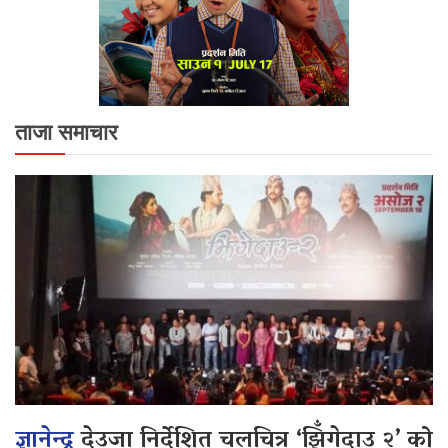
ताजा समाचार
ज्ञानेन्द्र
देउजा निर्देशित चलचित्र ‘झिँगेदाउ २’ को