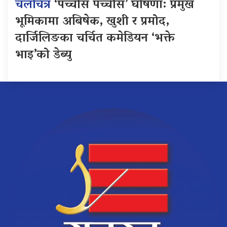
चलचित्र
‘पच्चीस पच्चीस’ घोषणा: प्रमुख
भूमिकामा अबिषेक, खुशी र प्रमोद,
दार्जिलिङका चर्चित कमेडियन ‘भक्ते
भाइ’को डेब्यु