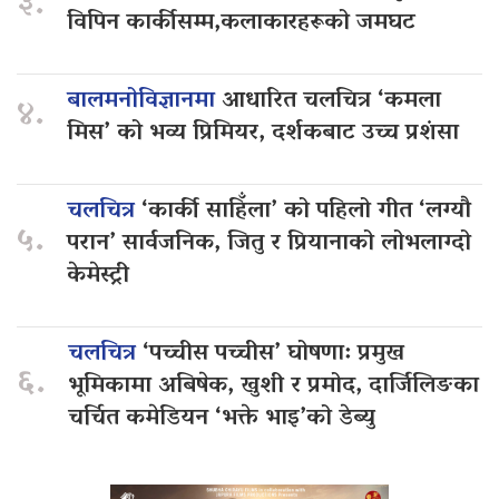
३.
विपिन कार्कीसम्म,कलाकारहरूको जमघट
बालमनोविज्ञानमा
आधारित चलचित्र ‘कमला
४.
मिस’ को भव्य प्रिमियर, दर्शकबाट उच्च प्रशंसा
चलचित्र
‘कार्की साहिँला’ को पहिलो गीत ‘लग्यौ
५.
परान’ सार्वजनिक, जितु र प्रियानाको लोभलाग्दो
केमेस्ट्री
चलचित्र
‘पच्चीस पच्चीस’ घोषणा: प्रमुख
६.
भूमिकामा अबिषेक, खुशी र प्रमोद, दार्जिलिङका
चर्चित कमेडियन ‘भक्ते भाइ’को डेब्यु