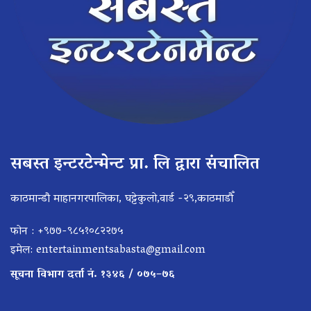
सबस्त इन्टरटेन्मेन्ट प्रा. लि द्वारा संचालित
काठमान्डौ माहानगरपालिका, घट्टेकुलो,वार्ड -२९,काठमाडौँ
फोन : +९७७-९८५१०८२२७५
इमेल:
entertainmentsabasta@gmail.com
सूचना विभाग दर्ता नं. १३४६ / ०७५–७६