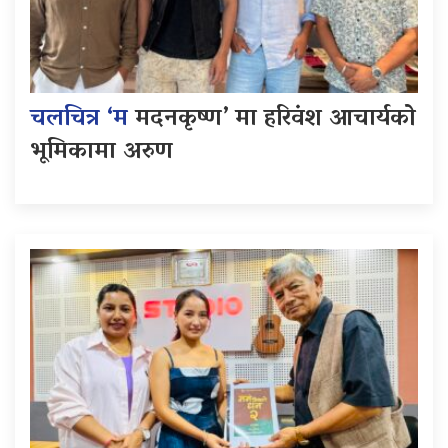
चलचित्र ‘म
मदनकृष्ण’ मा हरिवंश आचार्यको
भूमिकामा अरुण