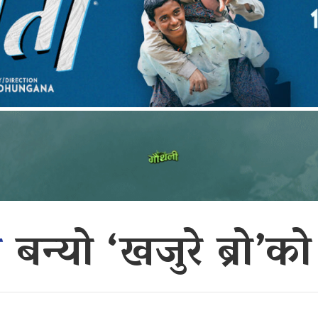
ो
बन्यो ‘खजुरे ब्रो’को 