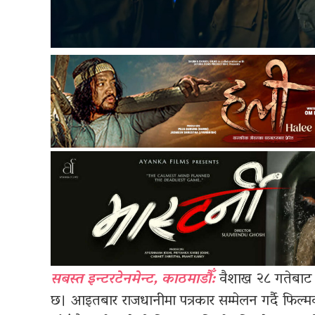
सबस्त इन्टरटेनमेन्ट, काठमाडौँ:
वैशाख २८ गतेबाट र
छ। आइतबार राजधानीमा पत्रकार सम्मेलन गर्दै फिल्म