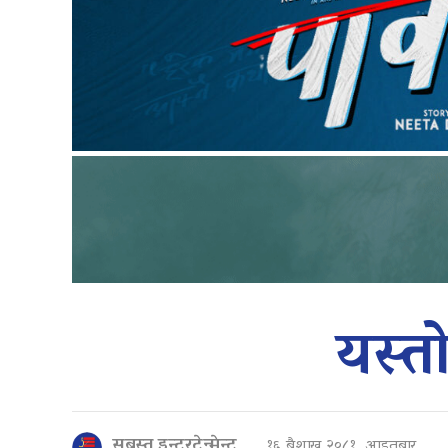
यस्त
सबस्त इन्टरटेन्मेन्ट
१६ बैशाख २०८१, आइतबार