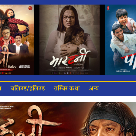
त
बलिउड/हलिउड
तस्बिर कथा
अन्य