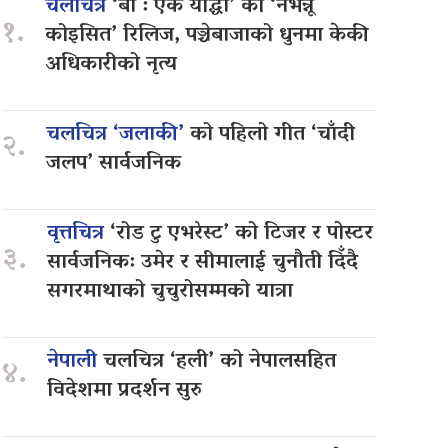
चलचित्र
‘बा : एक योद्धा’ को ‘नभन्नू
१.
कोइसित’ रिलिज, पञ्चेबाजाको धुनमा केकी
अधिकारीको नृत्य
चलचित्र ‘जलाकी’
को पहिलो गीत ‘चाँदी
२.
जलप’ सार्वजनिक
वृत्तचित्र
‘रोड टु एभरेस्ट’ को टिजर र पोस्टर
३.
सार्वजनिक: उमेर र सीमालाई चुनौती दिँदै
सगरमाथाको चुचुरोसम्मको यात्रा
नेपाली
चलचित्र ‘हली’ को नेपालसहित
४.
विदेशमा प्रदर्शन सुरु