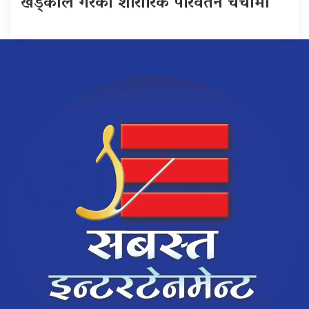
खड्काले गरेको शारीरिक परिवर्तन चर्चामा