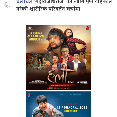
चलचित्र
‘महाराजधिराज’ का लागि पुष्प खड्काले
६.
गरेको शारीरिक परिवर्तन चर्चामा