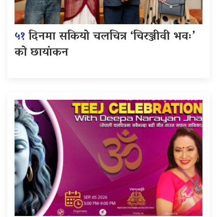
५१
दिनमा सकियो चलचित्र ‘चिरञ्जीवी भवः’
को छायांकन