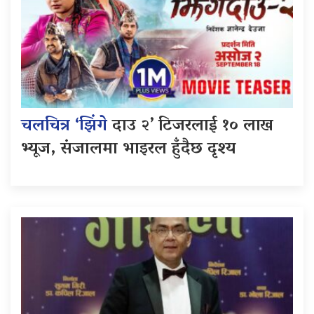
चलचित्र ‘झिंगे
दाउ २’ टिजरलाई १० लाख
भ्यूज, संजालमा भाइरल हुँदैछ दृश्य