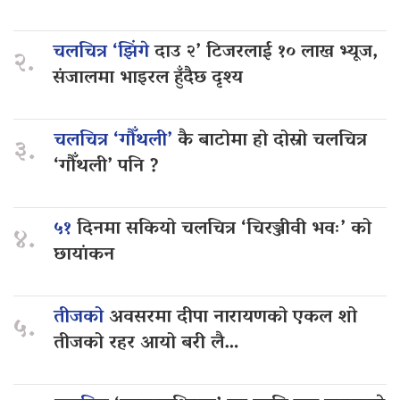
चलचित्र ‘झिंगे
दाउ २’ टिजरलाई १० लाख भ्यूज,
२.
संजालमा भाइरल हुँदैछ दृश्य
चलचित्र ‘गौँथली’
कै बाटोमा हो दोस्रो चलचित्र
३.
‘गौँथली’ पनि ?
५१
दिनमा सकियो चलचित्र ‘चिरञ्जीवी भवः’ को
४.
छायांकन
तीजको
अवसरमा दीपा नारायणको एकल शो
५.
तीजको रहर आयो बरी लै…