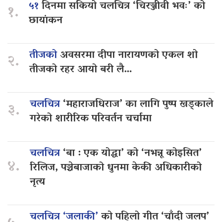
५१
दिनमा सकियो चलचित्र ‘चिरञ्जीवी भवः’ को
१.
छायांकन
तीजको
अवसरमा दीपा नारायणको एकल शो
२.
तीजको रहर आयो बरी लै…
चलचित्र
‘महाराजधिराज’ का लागि पुष्प खड्काले
३.
गरेको शारीरिक परिवर्तन चर्चामा
चलचित्र
‘बा : एक योद्धा’ को ‘नभन्नू कोइसित’
४.
रिलिज, पञ्चेबाजाको धुनमा केकी अधिकारीको
नृत्य
चलचित्र ‘जलाकी’
को पहिलो गीत ‘चाँदी जलप’