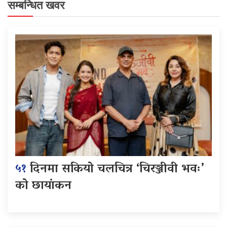
सम्बन्धित खवर
५१
दिनमा सकियो चलचित्र ‘चिरञ्जीवी भवः’
को छायांकन