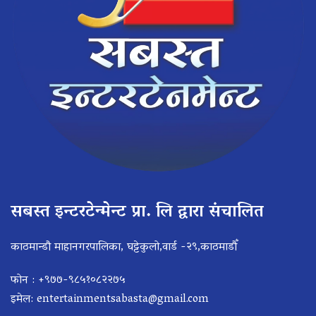
सबस्त इन्टरटेन्मेन्ट प्रा. लि द्वारा संचालित
काठमान्डौ माहानगरपालिका, घट्टेकुलो,वार्ड -२९,काठमाडौँ
फोन : +९७७-९८५१०८२२७५
इमेल:
entertainmentsabasta@gmail.com