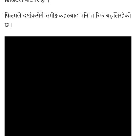
डिजिटल पार्टनर हो ।
फिल्मले दर्शकसँगै समीक्षकहरुबाट पनि तारिफ बटुलिरहेको
छ ।