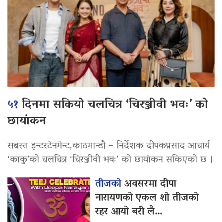
५१
दिनमा सकियो चलचित्र ‘चिरञ्जीवी भवः’ को
छायांकन
सबस्त इन्टरटेनमेन्ट,काठमान्डौ – निर्देशक दीपकप्रसाद आचार्य
‘काकु’को चलचित्र ‘चिरञ्जीवी भवः’ को छायांकन सकिएको छ ।
तीजको
अवसरमा दीपा
नारायणको एकल शो तीजको
रहर आयो बरी लै…