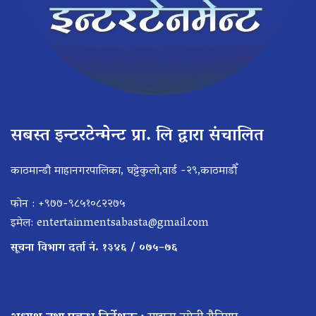
सबस्त इन्टरटेन्मेन्ट प्रा. लि द्वारा संचालित
काठमान्डौ माहानगरपालिका, घट्टेकुलो,वार्ड -२९,काठमाडौँ
फोन : +९७७-९८५१०८२२७५
इमेल:
entertainmentsabasta@gmail.com
सूचना विभाग दर्ता नं. १३४६ / ०७५–७६