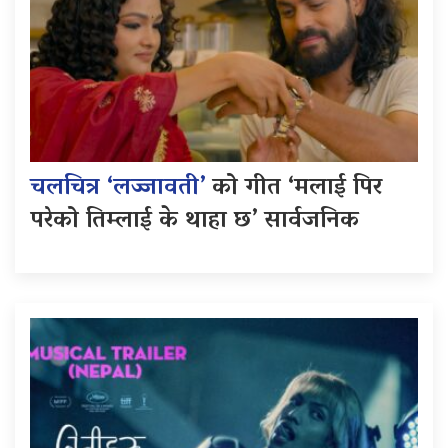
चलचित्र ‘लज्जावती’
को गीत ‘मलाई पिर
परेको तिम्लाई के थाहा छ’ सार्वजनिक