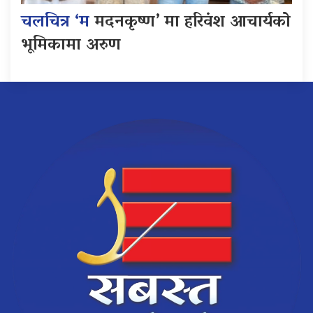
चलचित्र ‘म
मदनकृष्ण’ मा हरिवंश आचार्यको
भूमिकामा अरुण