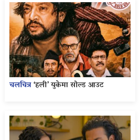
चलचित्र
‘हली’ युकेमा सोल्ड आउट