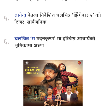
ज्ञानेन्द्र
देउजा निर्देशित चलचित्र ‘झिँगेदाउ २’ को
५.
टिजर सार्वजनिक
चलचित्र ‘म
मदनकृष्ण’ मा हरिवंश आचार्यको
६.
भूमिकामा अरुण