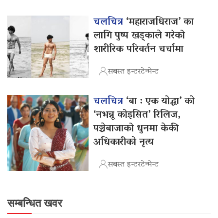
चलचित्र
‘महाराजधिराज’ का
लागि पुष्प खड्काले गरेको
शारीरिक परिवर्तन चर्चामा
सबस्त इन्टरटेन्मेन्ट
चलचित्र
‘बा : एक योद्धा’ को
‘नभन्नू कोइसित’ रिलिज,
पञ्चेबाजाको धुनमा केकी
अधिकारीको नृत्य
सबस्त इन्टरटेन्मेन्ट
सम्बन्धित खवर