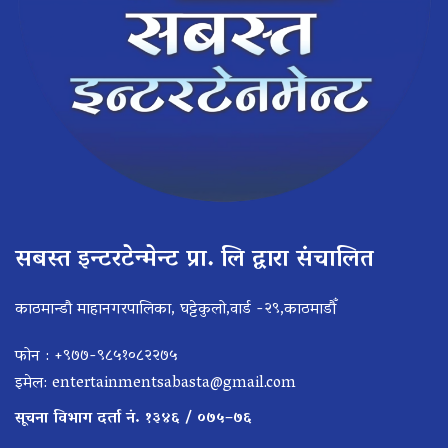
सबस्त इन्टरटेन्मेन्ट प्रा. लि द्वारा संचालित
काठमान्डौ माहानगरपालिका, घट्टेकुलो,वार्ड -२९,काठमाडौँ
फोन : +९७७-९८५१०८२२७५
इमेल:
entertainmentsabasta@gmail.com
सूचना विभाग दर्ता नं. १३४६ / ०७५–७६