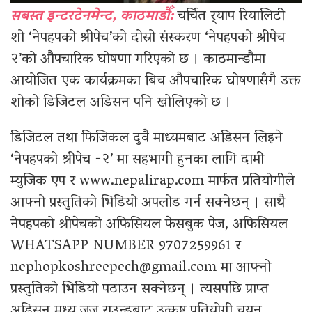
सबस्त इन्टरटेनमेन्ट, काठमाडौँ:
चर्चित र्‍याप रियालिटी
शो ‘नेपहपको श्रीपेच’को दोस्रो संस्करण ‘नेपहपको श्रीपेच
२’को औपचारिक घोषणा गरिएको छ । काठमान्डौमा
आयोजित एक कार्यक्रमका बिच औपचारिक घोषणासँगै उक्त
शोको डिजिटल अडिसन पनि खोलिएको छ ।
डिजिटल तथा फिजिकल दुवै माध्यमबाट अडिसन लिइने
‘नेपहपको श्रीपेच -२’ मा सहभागी हुनका लागि दामी
म्युजिक एप र www.nepalirap.com मार्फत प्रतियोगीले
आफ्नो प्रस्तुतिको भिडियो अपलोड गर्न सक्नेछन् । साथै
नेपहपको श्रीपेचको अफिसियल फेसबुक पेज, अफिसियल
WHATSAPP NUMBER 9707259961 र
nephopkoshreepech@gmail.com
मा आफ्नो
प्रस्तुतिको भिडियो पठाउन सक्नेछन् । त्यसपछि प्राप्त
अडिसन मध्य जज राउन्डबाट उत्कृष्ट प्रतियोगी चयन