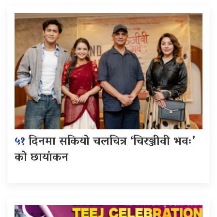
५१
दिनमा सकियो चलचित्र ‘चिरञ्जीवी भवः’
को छायांकन