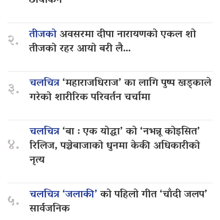
छायांकन
तीजको
अवसरमा दीपा नारायणको एकल शो
२.
तीजको रहर आयो बरी लै…
चलचित्र
‘महाराजधिराज’ का लागि पुष्प खड्काले
३.
गरेको शारीरिक परिवर्तन चर्चामा
चलचित्र
‘बा : एक योद्धा’ को ‘नभन्नू कोइसित’
४.
रिलिज, पञ्चेबाजाको धुनमा केकी अधिकारीको
नृत्य
चलचित्र ‘जलाकी’
को पहिलो गीत ‘चाँदी जलप’
५.
सार्वजनिक