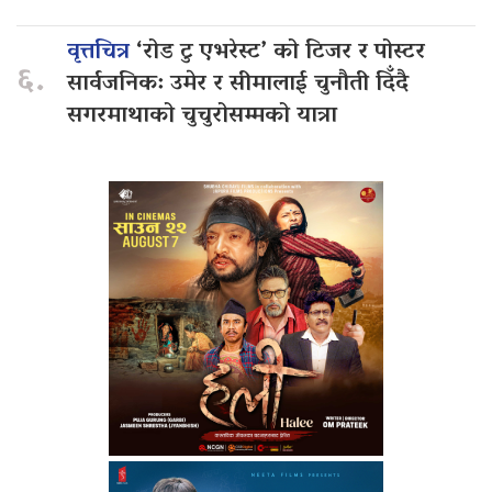
वृत्तचित्र
‘रोड टु एभरेस्ट’ को टिजर र पोस्टर
६.
सार्वजनिक: उमेर र सीमालाई चुनौती दिँदै
सगरमाथाको चुचुरोसम्मको यात्रा