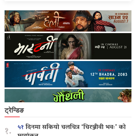
ट्रेन्डिङ
५१
दिनमा सकियो चलचित्र ‘चिरञ्जीवी भवः’ को
१.