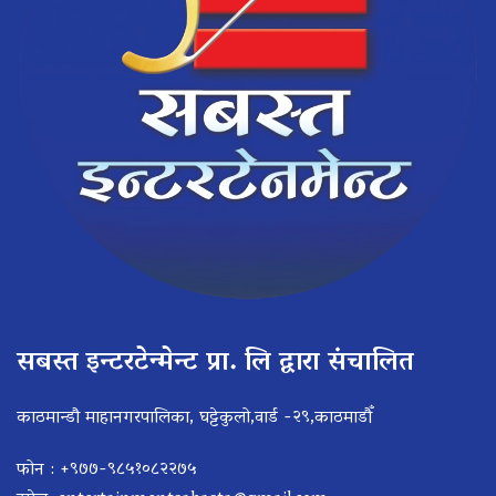
सबस्त इन्टरटेन्मेन्ट प्रा. लि द्वारा संचालित
काठमान्डौ माहानगरपालिका, घट्टेकुलो,वार्ड -२९,काठमाडौँ
फोन : +९७७-९८५१०८२२७५