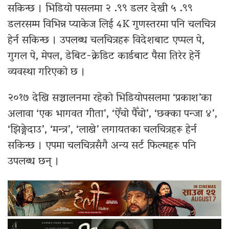
सकिन्छ । भिडियो पसलमा २ .९९ डलर देखी ५ .९९
डलरसम्म विभिन्न प्याकेज लिई 4K गुणस्तरमा पनि चलचित्र
हेर्न सकिन्छ । उपलब्ध चलचित्रहरू विदेशबाट एप्पल पे,
गुगल पे, मेपल, डेबिट-क्रेडिट कार्डबाट पैसा तिरेर हेर्ने
व्यवस्था गरिएको छ ।
२०१७ देखि सञ्चालनमा रहेको भिडियोपसलमा ‘प्रकाश’का
अलावा ‘एक भागवत गीता’, ‘ऐँचो पैँचो’, ‘छक्का पन्जा ४’,
‘झिङ्गेदाउ’, ‘मन्त्र’, ‘लाखे’ लगायतका चलचित्रहरू हेर्न
सकिन्छ । एपमा चलचित्रसँगै अन्य सर्ट फिल्महरू पनि
उपलब्ध छन् ।