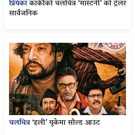
प्रियंका
कार्कीको चलचित्र ‘मास्टर्नी’ को ट्रेलर
सार्वजनिक
चलचित्र
‘हली’ युकेमा सोल्ड आउट