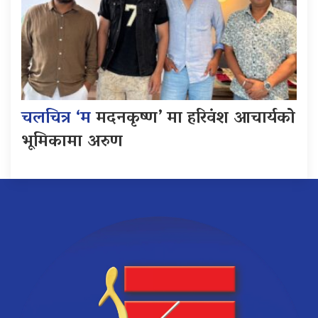
चलचित्र ‘म
मदनकृष्ण’ मा हरिवंश आचार्यको
भूमिकामा अरुण