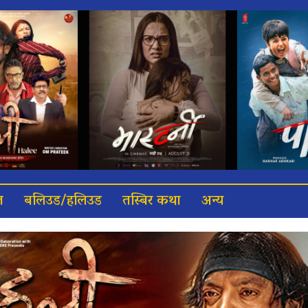
त
बलिउड/हलिउड
तस्बिर कथा
अन्य