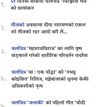
५१
दिनमा सकियो चलचित्र ‘चिरञ्जीवी भवः’
१.
को छायांकन
तीजको
अवसरमा दीपा नारायणको एकल
२.
शो तीजको रहर आयो बरी लै…
चलचित्र
‘महाराजधिराज’ का लागि पुष्प
३.
खड्काले गरेको शारीरिक परिवर्तन चर्चामा
चलचित्र
‘बा : एक योद्धा’ को ‘नभन्नू
४.
कोइसित’ रिलिज, पञ्चेबाजाको धुनमा केकी
अधिकारीको नृत्य
चलचित्र ‘जलाकी’
को पहिलो गीत ‘चाँदी
५.