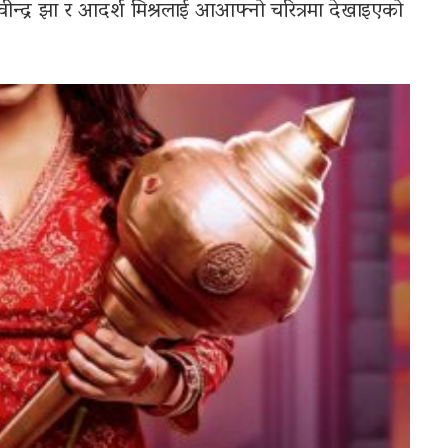
ीन्द्र झा र आदर्श मिश्रलाई आआफ्नो चरित्रमा देखाइएको