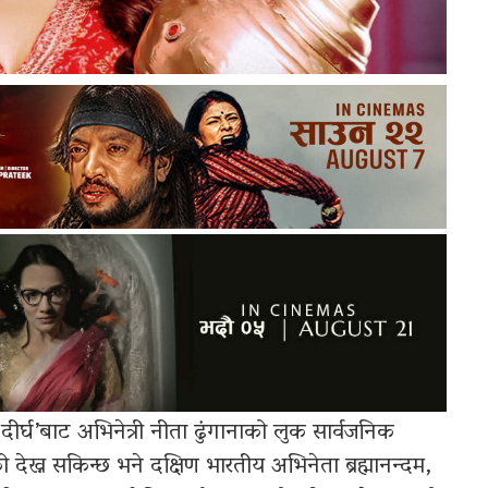
 दीर्घ’बाट अभिनेत्री नीता ढुंगानाको लुक सार्वजनिक
ेख्न सकिन्छ भने दक्षिण भारतीय अभिनेता ब्रह्मानन्दम,