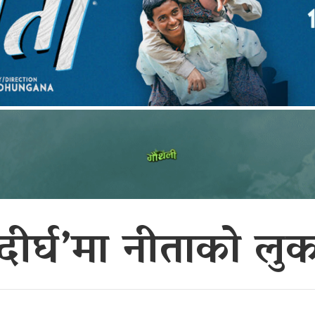
दीर्घ’मा नीताको लुक