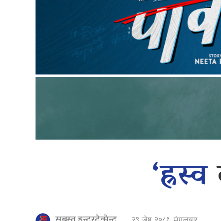
‘ह्रस्व
सबस्त इन्टरटेन्मेन्ट
२९ जेष्ठ २०८१, मंगलबार