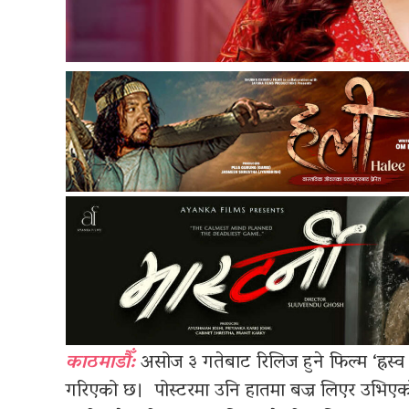
काठमाडौँ:
असोज ३ गतेबाट रिलिज हुने फिल्म ‘ह्रस्व
गरिएको छ। पोस्टरमा उनि हातमा बज्र लिएर उभिएको द