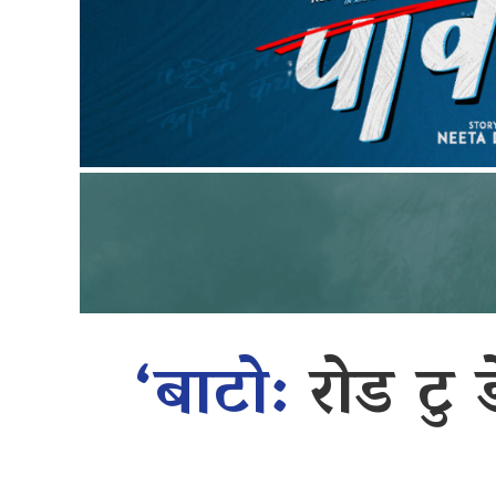
‘बाटो:
रोड टु ड