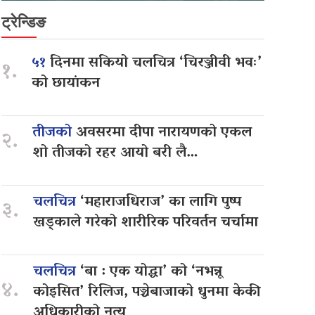
ट्रेन्डिङ
५१
दिनमा सकियो चलचित्र ‘चिरञ्जीवी भवः’
१.
को छायांकन
तीजको
अवसरमा दीपा नारायणको एकल
२.
शो तीजको रहर आयो बरी लै…
चलचित्र
‘महाराजधिराज’ का लागि पुष्प
३.
खड्काले गरेको शारीरिक परिवर्तन चर्चामा
चलचित्र
‘बा : एक योद्धा’ को ‘नभन्नू
४.
कोइसित’ रिलिज, पञ्चेबाजाको धुनमा केकी
अधिकारीको नृत्य