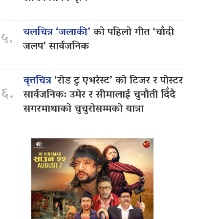
चलचित्र ‘जलाकी’
को पहिलो गीत ‘चाँदी
५.
जलप’ सार्वजनिक
वृत्तचित्र
‘रोड टु एभरेस्ट’ को टिजर र पोस्टर
६.
सार्वजनिक: उमेर र सीमालाई चुनौती दिँदै
सगरमाथाको चुचुरोसम्मको यात्रा