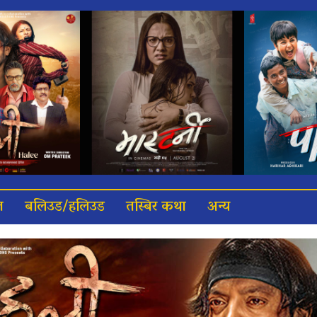
त
बलिउड/हलिउड
तस्बिर कथा
अन्य