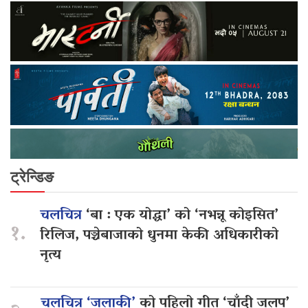
ट्रेन्डिङ
चलचित्र
‘बा : एक योद्धा’ को ‘नभन्नू कोइसित’
१.
रिलिज, पञ्चेबाजाको धुनमा केकी अधिकारीको
नृत्य
चलचित्र ‘जलाकी’
को पहिलो गीत ‘चाँदी जलप’