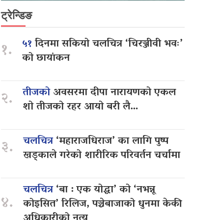
ट्रेन्डिङ
५१
दिनमा सकियो चलचित्र ‘चिरञ्जीवी भवः’
१.
को छायांकन
तीजको
अवसरमा दीपा नारायणको एकल
२.
शो तीजको रहर आयो बरी लै…
चलचित्र
‘महाराजधिराज’ का लागि पुष्प
३.
खड्काले गरेको शारीरिक परिवर्तन चर्चामा
चलचित्र
‘बा : एक योद्धा’ को ‘नभन्नू
४.
कोइसित’ रिलिज, पञ्चेबाजाको धुनमा केकी
अधिकारीको नृत्य