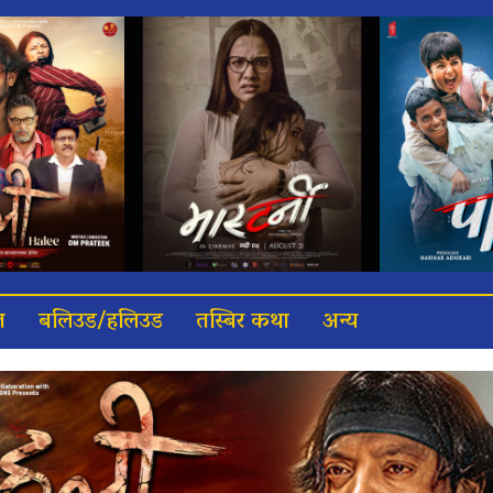
त
बलिउड/हलिउड
तस्बिर कथा
अन्य