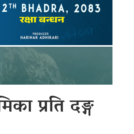
का प्रति दङ्ग