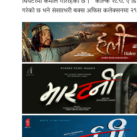
थियटरमा कमाल गरिरहेको छ । ‘ कल्कि २८९८ ए डि 
गरेको छ भने संसारभरी बक्स अफिस कलेक्सनमा २९८