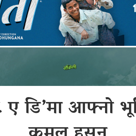
ए डि’मा आफ्नो भूमि
कमल हसन