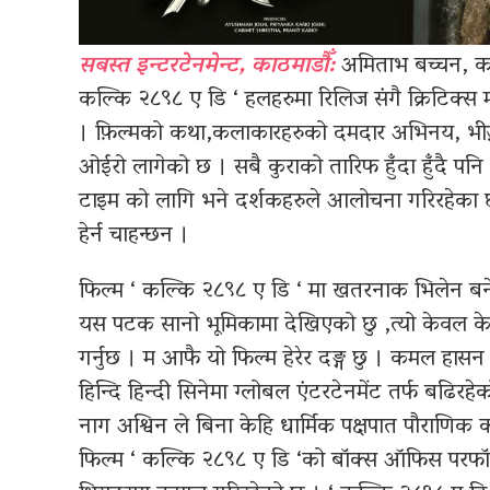
सबस्त इन्टरटेनमेन्ट, काठमाडौँ:
अमिताभ बच्चन, कम
कल्कि २८९८ ए डि ‘ हलहरुमा रिलिज संगै क्रिटिक्स
। फ़िल्मको कथा,कलाकारहरुको दमदार अभिनय, भीज़
ओईरो लागेको छ । सबै कुराको तारिफ हुँदा हुँदै 
टाइम को लागि भने दर्शकहरुले आलोचना गरिरहेका
हेर्न चाहन्छन ।
फिल्म ‘ कल्कि २८९८ ए डि ‘ मा खतरनाक भिलेन बने
यस पटक सानो भूमिकामा देखिएको छु ,त्यो केवल केह
गर्नुछ । म आफै यो फिल्म हेरेर दङ्ग छु । कमल हास
हिन्दि हिन्दी सिनेमा ग्लोबल एंटरटेनमेंट तर्फ बढिर
नाग अश्विन ले बिना केहि धार्मिक पक्षपात पौराणिक
फिल्म ‘ कल्कि २८९८ ए डि ‘को बॉक्स ऑफिस परफॉरमें