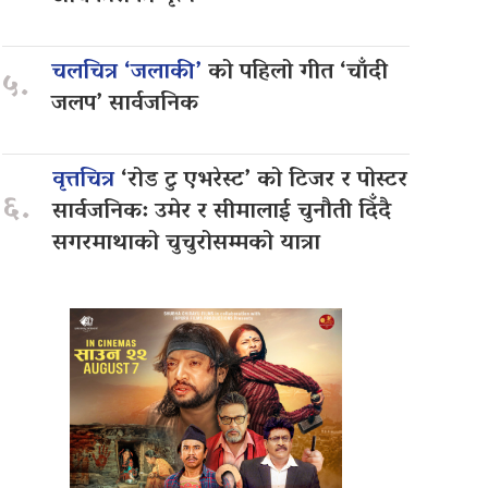
चलचित्र ‘जलाकी’
को पहिलो गीत ‘चाँदी
५.
जलप’ सार्वजनिक
वृत्तचित्र
‘रोड टु एभरेस्ट’ को टिजर र पोस्टर
६.
सार्वजनिक: उमेर र सीमालाई चुनौती दिँदै
सगरमाथाको चुचुरोसम्मको यात्रा