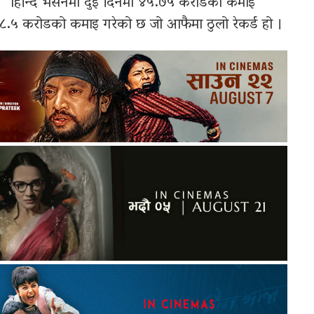
‘ हिन्दि भर्सनमा दुइ दिनमा ४५.७५ करोडको कमाइ
.५ करोडको कमाइ गरेको छ जो आफैमा ठुलो रेकर्ड हो ।