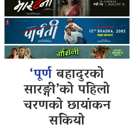
‘पूर्ण
बहादुरको
सारङ्गी’को पहिलो
चरणको छायांकन
सकियो