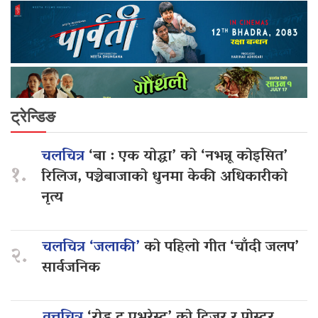
ट्रेन्डिङ
चलचित्र
‘बा : एक योद्धा’ को ‘नभन्नू कोइसित’
१.
रिलिज, पञ्चेबाजाको धुनमा केकी अधिकारीको
नृत्य
चलचित्र ‘जलाकी’
को पहिलो गीत ‘चाँदी जलप’
२.
सार्वजनिक
वृत्तचित्र
‘रोड टु एभरेस्ट’ को टिजर र पोस्टर