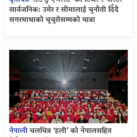
वृत्तचित्र
‘रोड टु एभरेस्ट’ को टिजर र पोस्टर
सार्वजनिक: उमेर र सीमालाई चुनौती दिँदै
सगरमाथाको चुचुरोसम्मको यात्रा
नेपाली
चलचित्र ‘हली’ को नेपालसहित