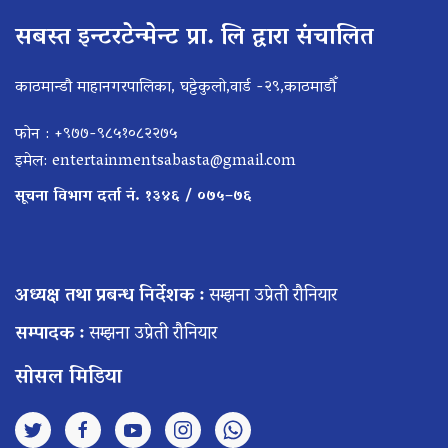
सबस्त इन्टरटेन्मेन्ट प्रा. लि द्वारा संचालित
काठमान्डौ माहानगरपालिका, घट्टेकुलो,वार्ड -२९,काठमाडौँ
फोन : +९७७-९८५१०८२२७५
इमेल:
entertainmentsabasta@gmail.com
सूचना विभाग दर्ता नं. १३४६ / ०७५–७६
अध्यक्ष तथा प्रबन्ध निर्देशक :
सम्झना उप्रेती रौनियार
सम्पादक :
सम्झना उप्रेती रौनियार
सोसल मिडिया