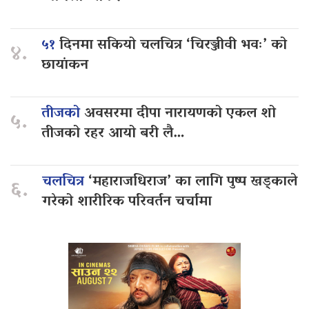
५१
दिनमा सकियो चलचित्र ‘चिरञ्जीवी भवः’ को
४.
छायांकन
तीजको
अवसरमा दीपा नारायणको एकल शो
५.
तीजको रहर आयो बरी लै…
चलचित्र
‘महाराजधिराज’ का लागि पुष्प खड्काले
६.
गरेको शारीरिक परिवर्तन चर्चामा