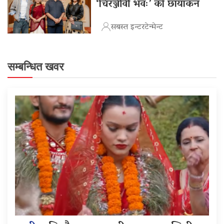
‘चिरञ्जीवी भवः’ को छायांकन
सबस्त इन्टरटेन्मेन्ट
सम्बन्धित खवर