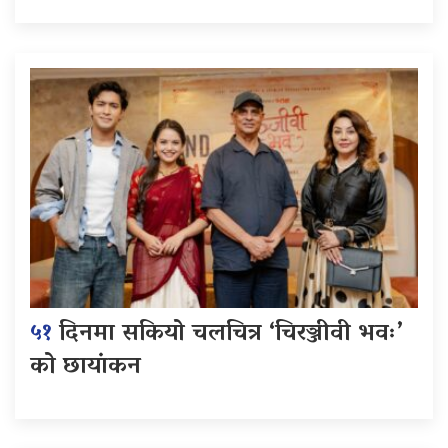
५१
दिनमा सकियो चलचित्र ‘चिरञ्जीवी भवः’
को छायांकन