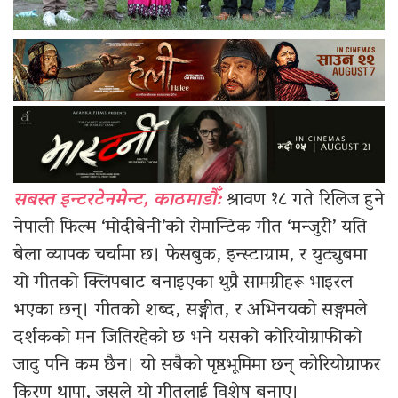
सबस्त इन्टरटेनमेन्ट, काठमाडौँ:
श्रावण १८ गते रिलिज हुने
नेपाली फिल्म ‘मोदीबेनी’को रोमान्टिक गीत ‘मन्जुरी’ यति
बेला व्यापक चर्चामा छ। फेसबुक, इन्स्टाग्राम, र युट्युबमा
यो गीतको क्लिपबाट बनाइएका थुप्रै सामग्रीहरू भाइरल
भएका छन्। गीतको शब्द, सङ्गीत, र अभिनयको सङ्गमले
दर्शकको मन जितिरहेको छ भने यसको कोरियोग्राफीको
जादु पनि कम छैन। यो सबैको पृष्ठभूमिमा छन् कोरियोग्राफर
किरण थापा, जसले यो गीतलाई विशेष बनाए।