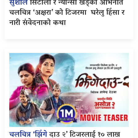
सुशील
सिटौला र न्यान्सी खड्का अभिनीत
चलचित्र ‘अक्षरा’ को टिजरमा घरेलु हिंसा र
नारी संवेदनाको कथा
चलचित्र ‘झिंगे
दाउ २’ टिजरलाई १० लाख