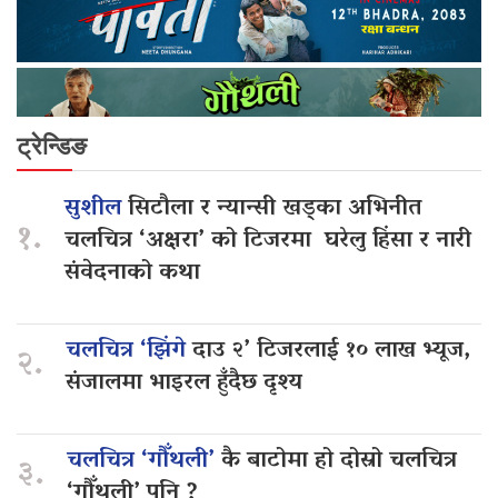
ट्रेन्डिङ
सुशील
सिटौला र न्यान्सी खड्का अभिनीत
१.
चलचित्र ‘अक्षरा’ को टिजरमा घरेलु हिंसा र नारी
संवेदनाको कथा
चलचित्र ‘झिंगे
दाउ २’ टिजरलाई १० लाख भ्यूज,
२.
संजालमा भाइरल हुँदैछ दृश्य
चलचित्र ‘गौँथली’
कै बाटोमा हो दोस्रो चलचित्र
३.
‘गौँथली’ पनि ?