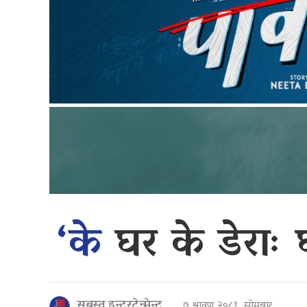
‘के
घर के डेराः 
सबस्त इन्टरटेन्मेन्ट
७ श्रावण २०८१, सोमबार