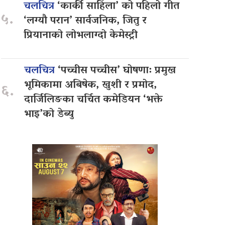
चलचित्र
‘कार्की साहिँला’ को पहिलो गीत
५.
‘लग्यौ परान’ सार्वजनिक, जितु र
प्रियानाको लोभलाग्दो केमेस्ट्री
चलचित्र
‘पच्चीस पच्चीस’ घोषणा: प्रमुख
भूमिकामा अबिषेक, खुशी र प्रमोद,
६.
दार्जिलिङका चर्चित कमेडियन ‘भक्ते
भाइ’को डेब्यु