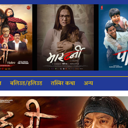
त
बलिउड/हलिउड
तस्बिर कथा
अन्य