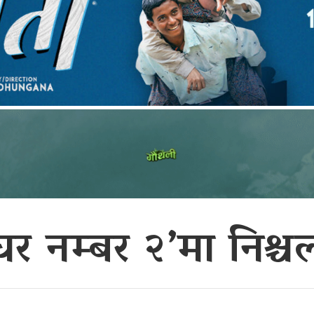
घर नम्बर २’मा निश्च