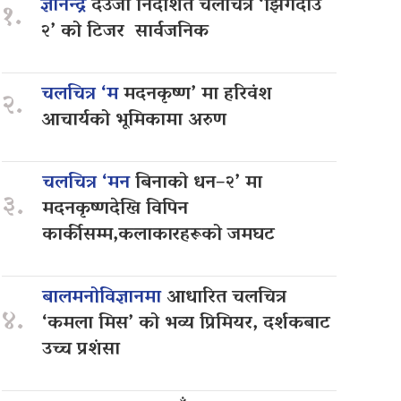
ज्ञानेन्द्र
देउजा निर्देशित चलचित्र ‘झिँगेदाउ
१.
२’ को टिजर सार्वजनिक
चलचित्र ‘म
मदनकृष्ण’ मा हरिवंश
२.
आचार्यको भूमिकामा अरुण
चलचित्र ‘मन
बिनाको धन–२’ मा
३.
मदनकृष्णदेखि विपिन
कार्कीसम्म,कलाकारहरूको जमघट
बालमनोविज्ञानमा
आधारित चलचित्र
४.
‘कमला मिस’ को भव्य प्रिमियर, दर्शकबाट
उच्च प्रशंसा