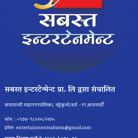
सबस्त इन्टरटेन्मेन्ट प्रा. लि द्वारा संचालित
काठमान्डौ माहानगरपालिका, घट्टेकुलो,वार्ड -२९,काठमाडौँ
फोन : +९७७-९८५१०८२२७५
इमेल:
entertainmentsabasta@gmail.com