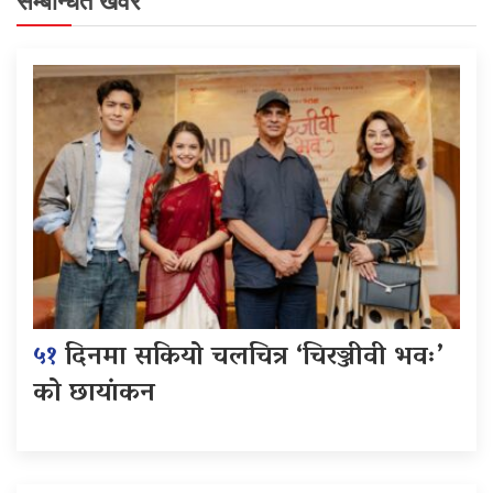
सम्बन्धित खवर
५१
दिनमा सकियो चलचित्र ‘चिरञ्जीवी भवः’
को छायांकन