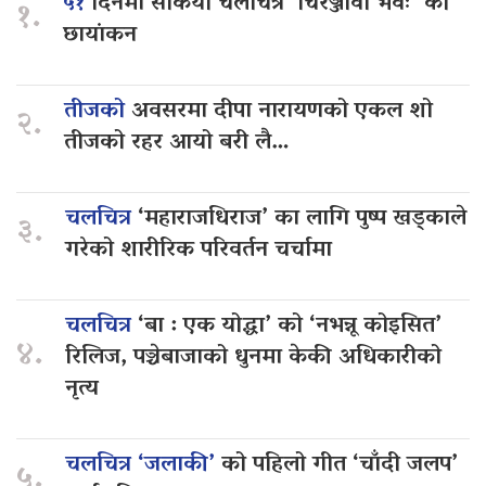
५१
दिनमा सकियो चलचित्र ‘चिरञ्जीवी भवः’ को
१.
छायांकन
तीजको
अवसरमा दीपा नारायणको एकल शो
२.
तीजको रहर आयो बरी लै…
चलचित्र
‘महाराजधिराज’ का लागि पुष्प खड्काले
३.
गरेको शारीरिक परिवर्तन चर्चामा
चलचित्र
‘बा : एक योद्धा’ को ‘नभन्नू कोइसित’
४.
रिलिज, पञ्चेबाजाको धुनमा केकी अधिकारीको
नृत्य
चलचित्र ‘जलाकी’
को पहिलो गीत ‘चाँदी जलप’
५.