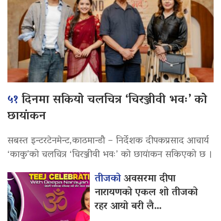
५१
दिनमा सकियो चलचित्र ‘चिरञ्जीवी भवः’ को
छायांकन
सबस्त इन्टरटेनमेन्ट,काठमान्डौ – निर्देशक दीपकप्रसाद आचार्य
‘काकु’को चलचित्र ‘चिरञ्जीवी भवः’ को छायांकन सकिएको छ ।
तीजको
अवसरमा दीपा
नारायणको एकल शो तीजको
रहर आयो बरी लै…