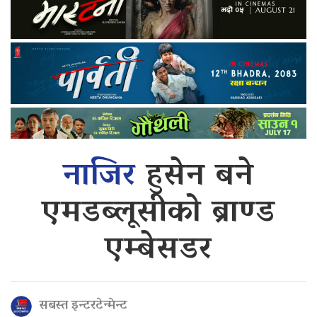
नाजिर
हुसेन बने
एमडब्लूसीको ब्राण्ड
एम्बेसडर
सबस्त इन्टरटेन्मेन्ट