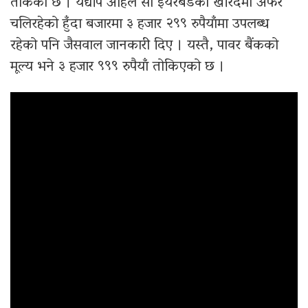
तोकेको छ । यद्यपि अहिले सो इयरबडको खरिदमा अफर
चलिरहेको हुँदा बजारमा ३ हजार २९९ रुपैयाँमा उपलब्ध
रहेको पनि जैसवाल जानकारी दिए । यस्तै, पावर बैंकको
मूल्य भने ३ हजार ९९९ रुपैयाँ तोकिएको छ ।