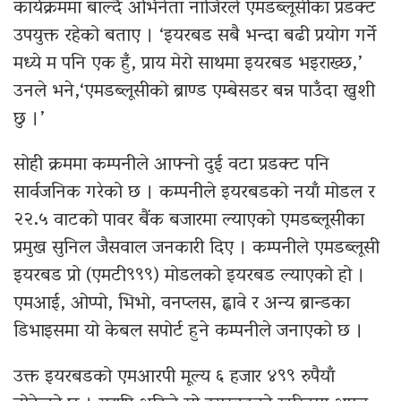
कार्यक्रममा बाल्दै अभिनेता नाजिरले एमडब्लूसीका प्रडक्ट
उपयुक्त रहेको बताए । ‘इयरबड सबै भन्दा बढी प्रयोग गर्ने
मध्ये म पनि एक हुँ, प्राय मेरो साथमा इयरबड भइराख्छ,’
उनले भने,‘एमडब्लूसीको ब्राण्ड एम्बेसडर बन्न पाउँदा खुशी
छु ।’
सोही क्रममा कम्पनीले आफ्नो दुई वटा प्रडक्ट पनि
सार्वजनिक गरेको छ । कम्पनीले इयरबडको नयाँ मोडल र
२२.५ वाटको पावर बैंक बजारमा ल्याएको एमडब्लूसीका
प्रमुख सुनिल जैसवाल जनकारी दिए । कम्पनीले एमडब्लूसी
इयरबड प्रो (एमटी९९९) मोडलको इयरबड ल्याएको हो ।
एमआई, ओप्पो, भिभो, वनप्लस, ह्वावे र अन्य ब्रान्डका
डिभाइसमा यो केबल सपोर्ट हुने कम्पनीले जनाएको छ ।
उक्त इयरबडको एमआरपी मूल्य ६ हजार ४९९ रुपैयाँ