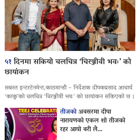
५१
दिनमा सकियो चलचित्र ‘चिरञ्जीवी भवः’ को
छायांकन
सबस्त इन्टरटेनमेन्ट,काठमान्डौ – निर्देशक दीपकप्रसाद आचार्य
‘काकु’को चलचित्र ‘चिरञ्जीवी भवः’ को छायांकन सकिएको छ ।
तीजको
अवसरमा दीपा
नारायणको एकल शो तीजको
रहर आयो बरी लै…