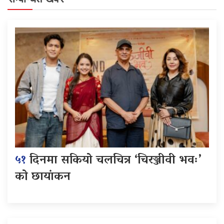
५१
दिनमा सकियो चलचित्र ‘चिरञ्जीवी भवः’
को छायांकन