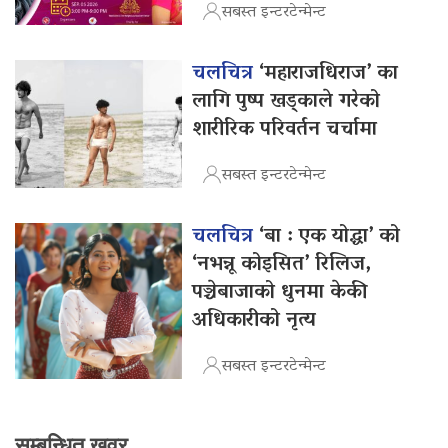
सबस्त इन्टरटेन्मेन्ट
चलचित्र
‘महाराजधिराज’ का
लागि पुष्प खड्काले गरेको
शारीरिक परिवर्तन चर्चामा
सबस्त इन्टरटेन्मेन्ट
चलचित्र
‘बा : एक योद्धा’ को
‘नभन्नू कोइसित’ रिलिज,
पञ्चेबाजाको धुनमा केकी
अधिकारीको नृत्य
सबस्त इन्टरटेन्मेन्ट
सम्बन्धित खवर