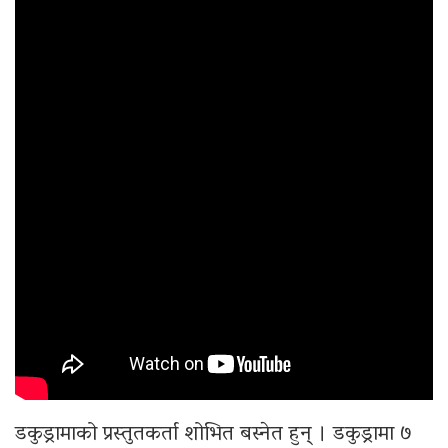
डकुड्रामाको प्रस्तुतकर्ता शोभित बस्नेत हुन् । डकुड्रामा ७