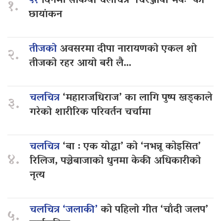
५१
दिनमा सकियो चलचित्र ‘चिरञ्जीवी भवः’ को
१.
छायांकन
तीजको
अवसरमा दीपा नारायणको एकल शो
२.
तीजको रहर आयो बरी लै…
चलचित्र
‘महाराजधिराज’ का लागि पुष्प खड्काले
३.
गरेको शारीरिक परिवर्तन चर्चामा
चलचित्र
‘बा : एक योद्धा’ को ‘नभन्नू कोइसित’
४.
रिलिज, पञ्चेबाजाको धुनमा केकी अधिकारीको
नृत्य
चलचित्र ‘जलाकी’
को पहिलो गीत ‘चाँदी जलप’
५.