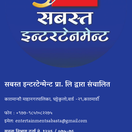
सबस्त इन्टरटेन्मेन्ट प्रा. लि द्वारा संचालित
काठमान्डौ माहानगरपालिका, घट्टेकुलो,वार्ड -२९,काठमाडौँ
फोन : +९७७-९८५१०८२२७५
इमेल:
entertainmentsabasta@gmail.com
सूचना विभाग दर्ता नं. १३४६ / ०७५–७६