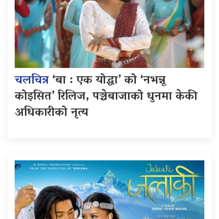
चलचित्र
‘बा : एक योद्धा’ को ‘नभन्नू
कोइसित’ रिलिज, पञ्चेबाजाको धुनमा केकी
अधिकारीको नृत्य