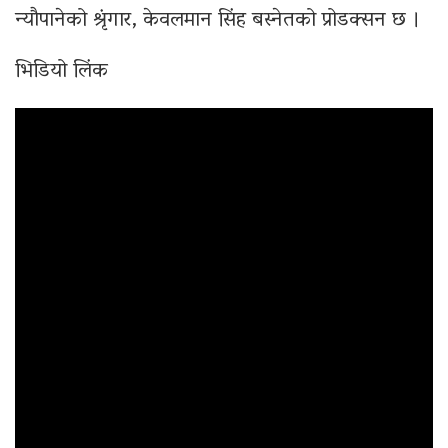
न्यौपानेको श्रृंगार, केवलमान सिंह बस्नेतको प्रोडक्सन छ ।
भिडियो लिंक