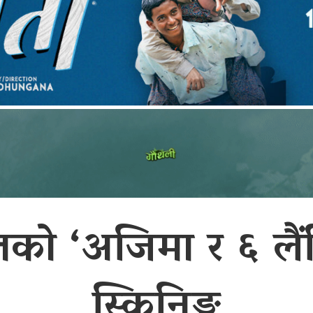
्तको ‘अजिमा र ६ लै
स्क्रिनिङ्ग