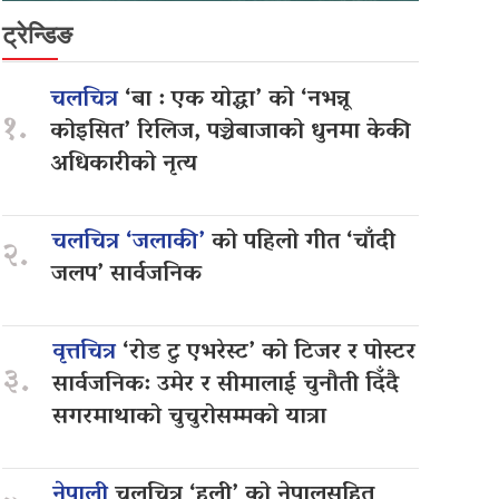
ट्रेन्डिङ
चलचित्र
‘बा : एक योद्धा’ को ‘नभन्नू
१.
कोइसित’ रिलिज, पञ्चेबाजाको धुनमा केकी
अधिकारीको नृत्य
चलचित्र ‘जलाकी’
को पहिलो गीत ‘चाँदी
२.
जलप’ सार्वजनिक
वृत्तचित्र
‘रोड टु एभरेस्ट’ को टिजर र पोस्टर
३.
सार्वजनिक: उमेर र सीमालाई चुनौती दिँदै
सगरमाथाको चुचुरोसम्मको यात्रा
नेपाली
चलचित्र ‘हली’ को नेपालसहित