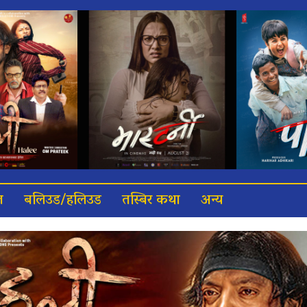
त
बलिउड/हलिउड
तस्बिर कथा
अन्य