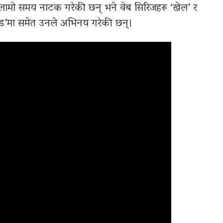
मा लामो समय नाटक गरेकी छन् भने वेब सिरिजहरू ‘खेल’ र
रोड’मा समेत उनले अभिनय गरेकी छन्।