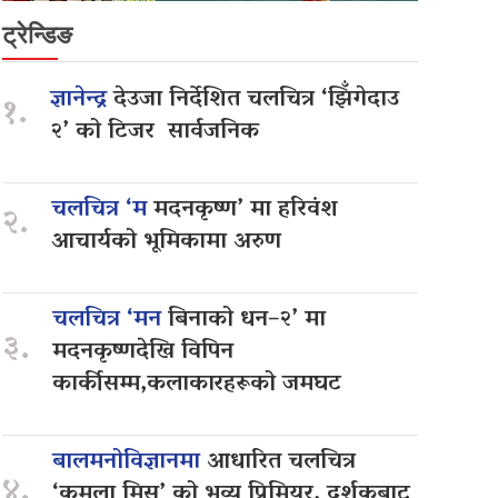
ट्रेन्डिङ
ज्ञानेन्द्र
देउजा निर्देशित चलचित्र ‘झिँगेदाउ
१.
२’ को टिजर सार्वजनिक
चलचित्र ‘म
मदनकृष्ण’ मा हरिवंश
२.
आचार्यको भूमिकामा अरुण
चलचित्र ‘मन
बिनाको धन–२’ मा
३.
मदनकृष्णदेखि विपिन
कार्कीसम्म,कलाकारहरूको जमघट
बालमनोविज्ञानमा
आधारित चलचित्र
४.
‘कमला मिस’ को भव्य प्रिमियर, दर्शकबाट