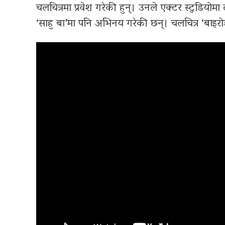
चलचित्रमा प्रवेश गरेकी हुन्। उनले एक्टर स्टुडियो
‘साहु बा’मा पनि अभिनय गरेकी छन्। चलचित्र ‘बाइ