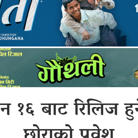
न १६ बाट रिलिज हुने,
छोराको प्रवेश