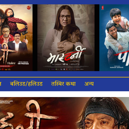
त
बलिउड/हलिउड
तस्बिर कथा
अन्य