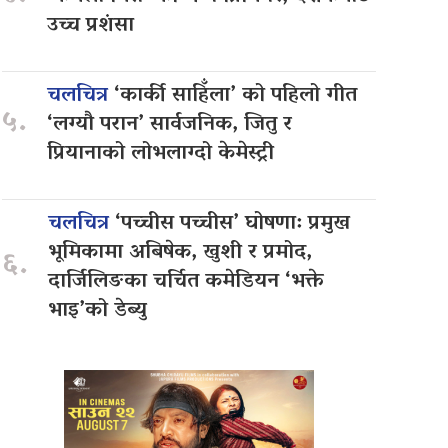
उच्च प्रशंसा
चलचित्र
‘कार्की साहिँला’ को पहिलो गीत
५.
‘लग्यौ परान’ सार्वजनिक, जितु र
प्रियानाको लोभलाग्दो केमेस्ट्री
चलचित्र
‘पच्चीस पच्चीस’ घोषणा: प्रमुख
भूमिकामा अबिषेक, खुशी र प्रमोद,
६.
दार्जिलिङका चर्चित कमेडियन ‘भक्ते
भाइ’को डेब्यु