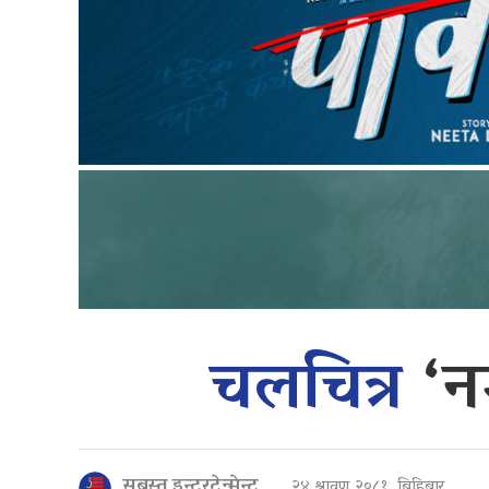
चलचित्र
‘न
सबस्त इन्टरटेन्मेन्ट
२४ श्रावण २०८१, बिहिबार