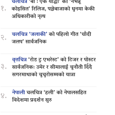
चलचित्र
‘बा : एक योद्धा’ को ‘नभन्नू
१.
कोइसित’ रिलिज, पञ्चेबाजाको धुनमा केकी
अधिकारीको नृत्य
चलचित्र ‘जलाकी’
को पहिलो गीत ‘चाँदी
२.
जलप’ सार्वजनिक
वृत्तचित्र
‘रोड टु एभरेस्ट’ को टिजर र पोस्टर
३.
सार्वजनिक: उमेर र सीमालाई चुनौती दिँदै
सगरमाथाको चुचुरोसम्मको यात्रा
नेपाली
चलचित्र ‘हली’ को नेपालसहित
४.
विदेशमा प्रदर्शन सुरु