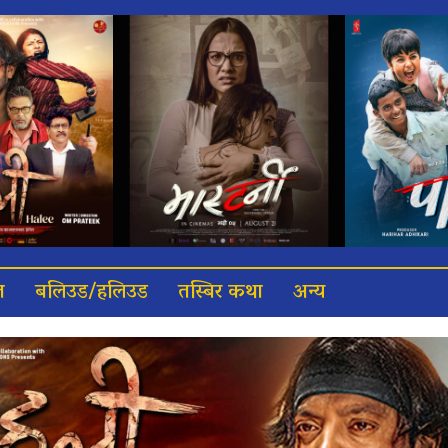
त
बलिउड/हलिउड
तस्बिर कथा
अन्य