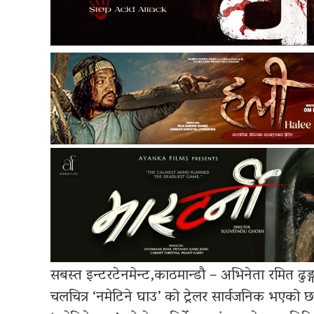
सबस्त इन्टरटेनमेन्ट,काठमान्डौ – अभिनेता रमित ढुङ
चलचित्र ‘नमेटिने घाउ’ को ट्रेलर सार्वजनिक भएको