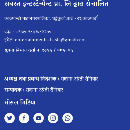
सबस्त इन्टरटेन्मेन्ट प्रा. लि द्वारा संचालित
काठमान्डौ माहानगरपालिका, घट्टेकुलो,वार्ड -२९,काठमाडौँ
फोन : +९७७-९८५१०८२२७५
इमेल:
entertainmentsabasta@gmail.com
सूचना विभाग दर्ता नं. १३४६ / ०७५–७६
अध्यक्ष तथा प्रबन्ध निर्देशक :
सम्झना उप्रेती रौनियार
सम्पादक :
सम्झना उप्रेती रौनियार
सोसल मिडिया