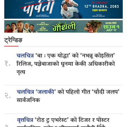
ट्रेन्डिङ
चलचित्र
‘बा : एक योद्धा’ को ‘नभन्नू कोइसित’
१.
रिलिज, पञ्चेबाजाको धुनमा केकी अधिकारीको
नृत्य
चलचित्र ‘जलाकी’
को पहिलो गीत ‘चाँदी जलप’
२.
सार्वजनिक
वृत्तचित्र
‘रोड टु एभरेस्ट’ को टिजर र पोस्टर