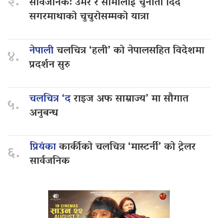
३.
सार्वजनिक: उमेर र सीमालाई चुनौती दिँदै
सगरमाथाको चुचुरोसम्मको यात्रा
नेपाली
चलचित्र ‘हली’ को नेपालसहित विदेशमा
४.
प्रदर्शन सुरु
चलचित्र ‘द
राइज अफ साम्राज्य’ मा सौगात
५.
अनुबन्ध
प्रियंका
कार्कीको चलचित्र ‘मास्टर्नी’ को ट्रेलर
६.
सार्वजनिक