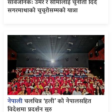
सार्वजनिक: उमेर र सीमालाई चुनौती दिँदै
सगरमाथाको चुचुरोसम्मको यात्रा
नेपाली
चलचित्र ‘हली’ को नेपालसहित
विदेशमा प्रदर्शन सुरु