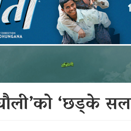
ेघौली’को ‘छड्के सल