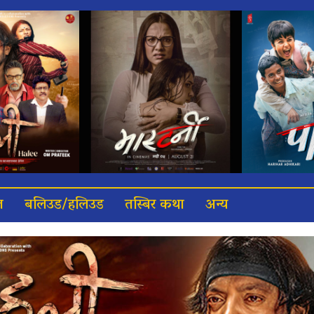
त
बलिउड/हलिउड
तस्बिर कथा
अन्य