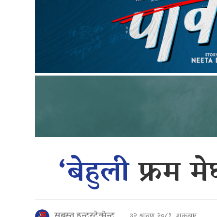
‘बेहुली
फ्रम म
सबस्त इन्टरटेन्मेन्ट
३२ श्रावण २०८१, शुक्रबार