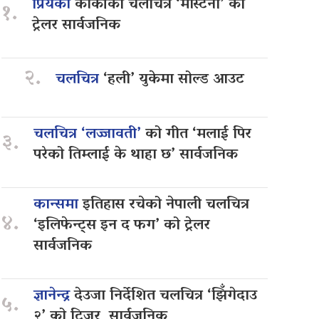
प्रियंका
कार्कीको चलचित्र ‘मास्टर्नी’ को
१.
ट्रेलर सार्वजनिक
२.
चलचित्र
‘हली’ युकेमा सोल्ड आउट
चलचित्र ‘लज्जावती’
को गीत ‘मलाई पिर
३.
परेको तिम्लाई के थाहा छ’ सार्वजनिक
कान्समा
इतिहास रचेको नेपाली चलचित्र
४.
‘इलिफेन्ट्स इन द फग’ को ट्रेलर
सार्वजनिक
ज्ञानेन्द्र
देउजा निर्देशित चलचित्र ‘झिँगेदाउ
५.
२’ को टिजर सार्वजनिक