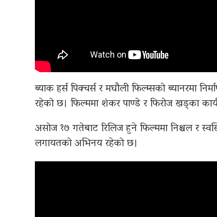
ब्याक हर्स पिक्चर्स र मघौली फिल्म्सको ब्यानरमा 
रहेको छ। फिल्ममा शंकर पाण्डे र फिरोज खड्का कार्यक
असोज १७ गतेबाट रिलिज हुने फिल्ममा निश्चल र स्
लगायतको अभिनय रहेको छ।