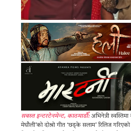
सबस्त इन्टरटेनमेन्ट, काठमाडौँ:
अभिनेत्री स्वस्तिमा
मेघौली’को दोश्रो गीत ‘छड्के सलाम’ रिलिज गरिएको