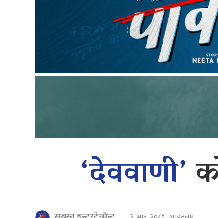
‘देववाणी’
क
सबस्त इन्टरटेन्मेन्ट
२ भाद्र २०८१, आइतबार