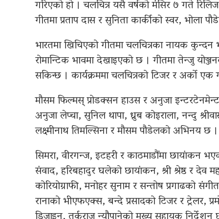
गरिएको हो । चलचित्र यसै वर्षको मंसिर ७ गते रिलिज 
गीतमा प्रताप दास र सुनिता कार्कीको स्वर, भोला पौ
भारतमा खिचिएको गीतमा चलचित्रका नायक कुन्दन भार
रोमान्टिक भावमा देखाइएको छ । गीतमा तेन्जु योञ्ज
सकिन्छ । कार्यक्रममा चलचित्रको टिजर र अर्को एक
मौसम फिल्मस् प्रोडक्सन हाउस र अनुजा इन्टरटेनमेन्ट
अनुजा लेप्चा, सुनिल थापा, ध्रुब कोइराला, नन्दु श्री
लक्ष्मीनाथ तिमल्सिना र मौसम पौडेलको अभिनय छ ।
सिमरा, वीरगन्ज, इटहरी र काठमाडौंमा छायांकन भ
संवाद, हरिबहादुर घलेको छायांकन, श्री श्रेष्ठ र देव महर
कोरियोग्राफी, मनोहर सुनाम र सन्तोष प्रगाढको संगी
रानाको भीएफएक्स, बन्दे प्रसादको टिजर र ट्रेलर, प्र
डिजाइन्, तर्कराज न्यौपानेको मुख्य सहायक निर्देशन 