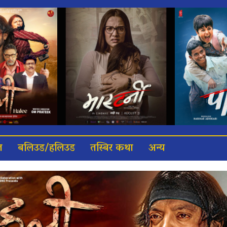
त
बलिउड/हलिउड
तस्बिर कथा
अन्य