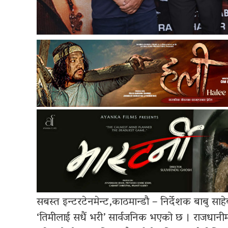
सबस्त इन्टरटेनमेन्ट,काठमान्डौ – निर्देशक बाबु सा
‘तिमीलाई सधैं भरी’ सार्वजनिक भएको छ । राजधानीम