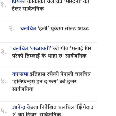
प्रियंका
कार्कीको चलचित्र ‘मास्टर्नी’ को
१.
ट्रेलर सार्वजनिक
२.
चलचित्र
‘हली’ युकेमा सोल्ड आउट
चलचित्र ‘लज्जावती’
को गीत ‘मलाई पिर
३.
परेको तिम्लाई के थाहा छ’ सार्वजनिक
कान्समा
इतिहास रचेको नेपाली चलचित्र
४.
‘इलिफेन्ट्स इन द फग’ को ट्रेलर
सार्वजनिक
ज्ञानेन्द्र
देउजा निर्देशित चलचित्र ‘झिँगेदाउ
५.
२’ को टिजर सार्वजनिक