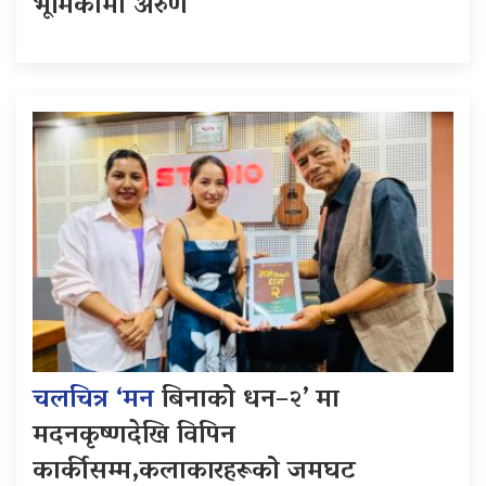
भूमिकामा अरुण
चलचित्र ‘मन
बिनाको धन–२’ मा
मदनकृष्णदेखि विपिन
कार्कीसम्म,कलाकारहरूको जमघट