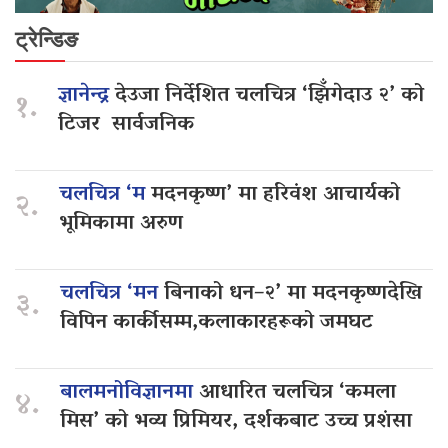
ट्रेन्डिङ
ज्ञानेन्द्र
देउजा निर्देशित चलचित्र ‘झिँगेदाउ २’ को
१.
टिजर सार्वजनिक
चलचित्र ‘म
मदनकृष्ण’ मा हरिवंश आचार्यको
२.
भूमिकामा अरुण
चलचित्र ‘मन
बिनाको धन–२’ मा मदनकृष्णदेखि
३.
विपिन कार्कीसम्म,कलाकारहरूको जमघट
बालमनोविज्ञानमा
आधारित चलचित्र ‘कमला
४.
मिस’ को भव्य प्रिमियर, दर्शकबाट उच्च प्रशंसा