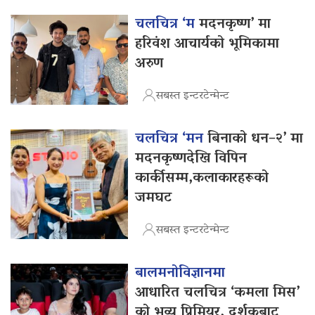
चलचित्र ‘म
मदनकृष्ण’ मा
हरिवंश आचार्यको भूमिकामा
अरुण
सबस्त इन्टरटेन्मेन्ट
चलचित्र ‘मन
बिनाको धन–२’ मा
मदनकृष्णदेखि विपिन
कार्कीसम्म,कलाकारहरूको
जमघट
सबस्त इन्टरटेन्मेन्ट
बालमनोविज्ञानमा
आधारित चलचित्र ‘कमला मिस’
को भव्य प्रिमियर, दर्शकबाट