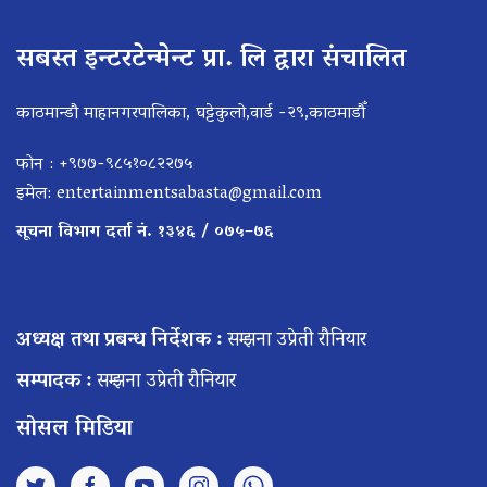
सबस्त इन्टरटेन्मेन्ट प्रा. लि द्वारा संचालित
काठमान्डौ माहानगरपालिका, घट्टेकुलो,वार्ड -२९,काठमाडौँ
फोन : +९७७-९८५१०८२२७५
इमेल:
entertainmentsabasta@gmail.com
सूचना विभाग दर्ता नं. १३४६ / ०७५–७६
अध्यक्ष तथा प्रबन्ध निर्देशक :
सम्झना उप्रेती रौनियार
सम्पादक :
सम्झना उप्रेती रौनियार
सोसल मिडिया