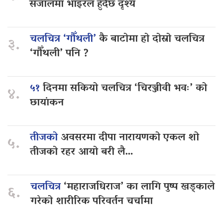
संजालमा भाइरल हुँदैछ दृश्य
चलचित्र ‘गौँथली’
कै बाटोमा हो दोस्रो चलचित्र
३.
‘गौँथली’ पनि ?
५१
दिनमा सकियो चलचित्र ‘चिरञ्जीवी भवः’ को
४.
छायांकन
तीजको
अवसरमा दीपा नारायणको एकल शो
५.
तीजको रहर आयो बरी लै…
चलचित्र
‘महाराजधिराज’ का लागि पुष्प खड्काले
६.
गरेको शारीरिक परिवर्तन चर्चामा