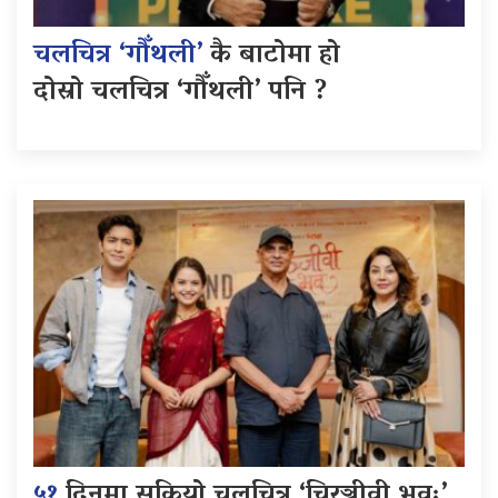
चलचित्र ‘गौँथली’
कै बाटोमा हो
दोस्रो चलचित्र ‘गौँथली’ पनि ?
५१
दिनमा सकियो चलचित्र ‘चिरञ्जीवी भवः’