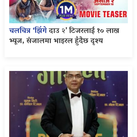
चलचित्र ‘झिंगे
दाउ २’ टिजरलाई १० लाख
भ्यूज, संजालमा भाइरल हुँदैछ दृश्य