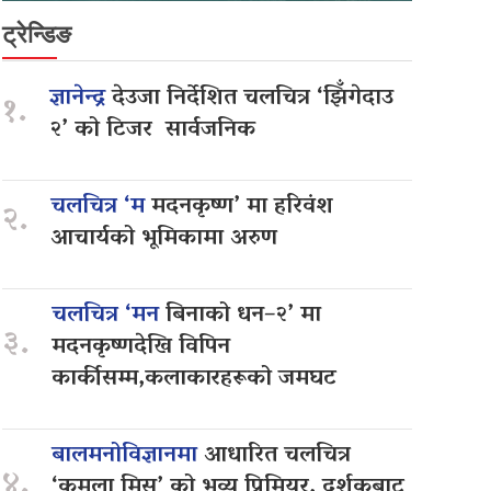
ट्रेन्डिङ
ज्ञानेन्द्र
देउजा निर्देशित चलचित्र ‘झिँगेदाउ
१.
२’ को टिजर सार्वजनिक
चलचित्र ‘म
मदनकृष्ण’ मा हरिवंश
२.
आचार्यको भूमिकामा अरुण
चलचित्र ‘मन
बिनाको धन–२’ मा
३.
मदनकृष्णदेखि विपिन
कार्कीसम्म,कलाकारहरूको जमघट
बालमनोविज्ञानमा
आधारित चलचित्र
४.
‘कमला मिस’ को भव्य प्रिमियर, दर्शकबाट