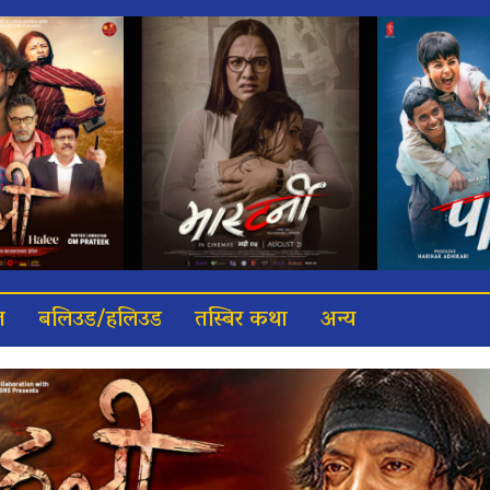
त
बलिउड/हलिउड
तस्बिर कथा
अन्य