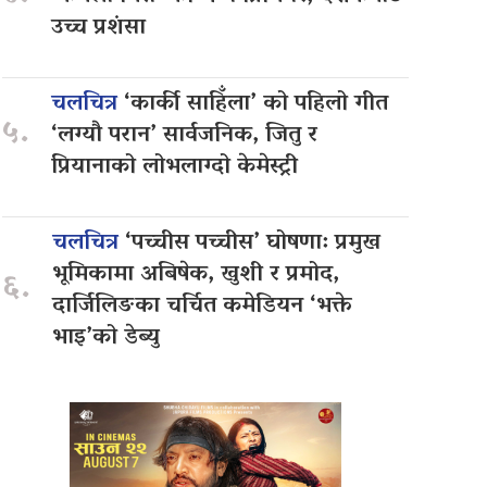
उच्च प्रशंसा
चलचित्र
‘कार्की साहिँला’ को पहिलो गीत
५.
‘लग्यौ परान’ सार्वजनिक, जितु र
प्रियानाको लोभलाग्दो केमेस्ट्री
चलचित्र
‘पच्चीस पच्चीस’ घोषणा: प्रमुख
भूमिकामा अबिषेक, खुशी र प्रमोद,
६.
दार्जिलिङका चर्चित कमेडियन ‘भक्ते
भाइ’को डेब्यु