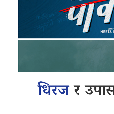
धिरज
र उपास