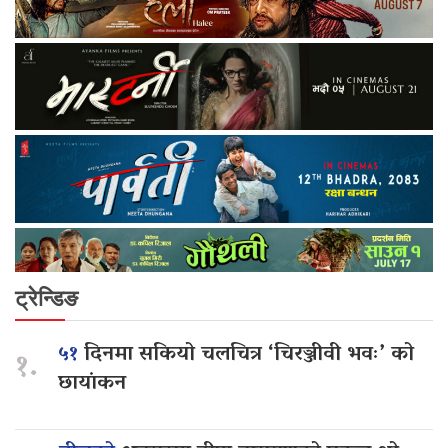
ट्रेन्डिङ
५१
दिनमा सकियो चलचित्र ‘चिरञ्जीवी भवः’ को
१.
छायांकन