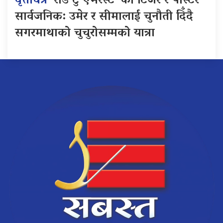
वृत्तचित्र
‘रोड टु एभरेस्ट’ को टिजर र पोस्टर
सार्वजनिक: उमेर र सीमालाई चुनौती दिँदै
सगरमाथाको चुचुरोसम्मको यात्रा