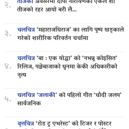
तीजको
अवसरमा दीपा नारायणको एकल शो
२.
तीजको रहर आयो बरी लै…
चलचित्र
‘महाराजधिराज’ का लागि पुष्प खड्काले
३.
गरेको शारीरिक परिवर्तन चर्चामा
चलचित्र
‘बा : एक योद्धा’ को ‘नभन्नू कोइसित’
४.
रिलिज, पञ्चेबाजाको धुनमा केकी अधिकारीको
नृत्य
चलचित्र ‘जलाकी’
को पहिलो गीत ‘चाँदी जलप’
५.
सार्वजनिक
वृत्तचित्र
‘रोड टु एभरेस्ट’ को टिजर र पोस्टर