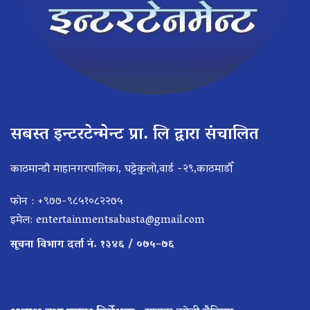
सबस्त इन्टरटेन्मेन्ट प्रा. लि द्वारा संचालित
काठमान्डौ माहानगरपालिका, घट्टेकुलो,वार्ड -२९,काठमाडौँ
फोन : +९७७-९८५१०८२२७५
इमेल:
entertainmentsabasta@gmail.com
सूचना विभाग दर्ता नं. १३४६ / ०७५–७६