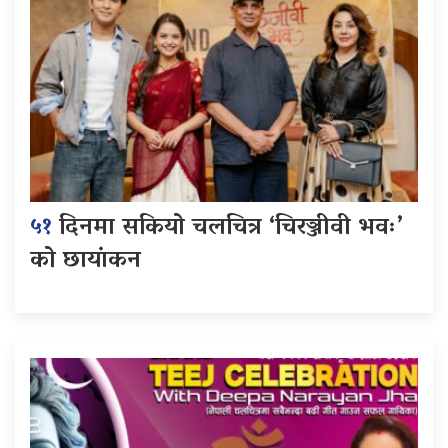
५१
दिनमा सकियो चलचित्र ‘चिरञ्जीवी भवः’
को छायांकन