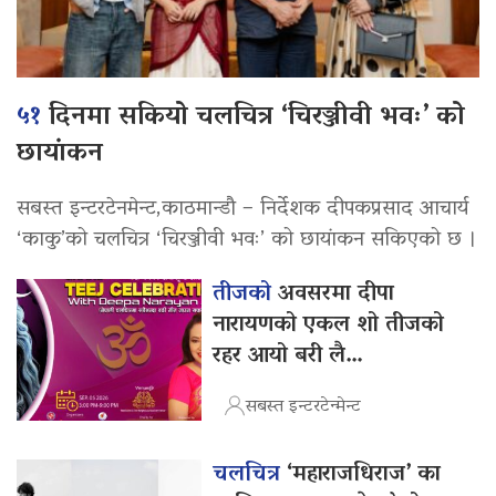
५१
दिनमा सकियो चलचित्र ‘चिरञ्जीवी भवः’ को
छायांकन
सबस्त इन्टरटेनमेन्ट,काठमान्डौ – निर्देशक दीपकप्रसाद आचार्य
‘काकु’को चलचित्र ‘चिरञ्जीवी भवः’ को छायांकन सकिएको छ ।
तीजको
अवसरमा दीपा
नारायणको एकल शो तीजको
रहर आयो बरी लै…
सबस्त इन्टरटेन्मेन्ट
चलचित्र
‘महाराजधिराज’ का