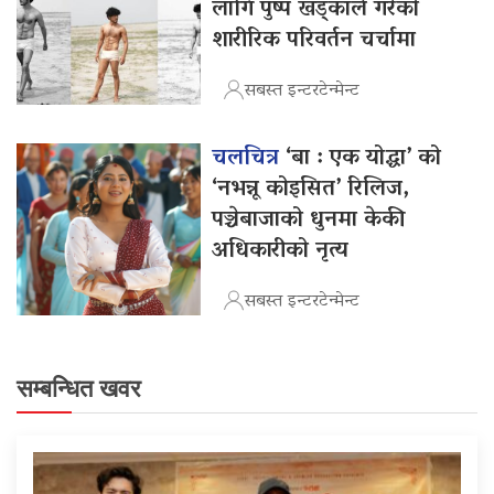
लागि पुष्प खड्काले गरेको
शारीरिक परिवर्तन चर्चामा
सबस्त इन्टरटेन्मेन्ट
चलचित्र
‘बा : एक योद्धा’ को
‘नभन्नू कोइसित’ रिलिज,
पञ्चेबाजाको धुनमा केकी
अधिकारीको नृत्य
सबस्त इन्टरटेन्मेन्ट
सम्बन्धित खवर