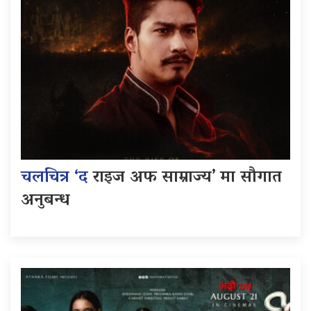
चलचित्र ‘द
राइज अफ साम्राज्य’ मा सौगात
अनुबन्ध