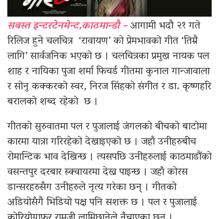
सबस्त इन्टरटेनमेन्ट,काठमान्डौ –
आगामी भदौ २१ गते
रिलिज हुने चलचित्र ‘रावायण’ को प्रेमभावको गीत ‘तिम्रै
लागि’ सार्वजनिक भएको छ । चलचित्रका प्रमुख नायक पल
शाह र नायिका पुजा शर्मा फिचर्ड गीतमा कुनाल गान्जावाला
र सोनु कक्करको स्वर, निरज सिंहको संगीत र डा. कृष्णहरि
बरालको शब्द रहेको छ ।
गीतको सुरुवातमा पल र पुजालाई जंगलको बीचको बाटोमा
कारमा यात्रा गरिरहेको देखाइएको छ । जहाँ उनीहरुबीच
रोमान्टिक भाव देखिन्छ । त्यसपछि उनीहरुलाई काठमाडौंको
वसन्तपुर दरबार स्क्वायरमा देख्न पाइन्छ । जहाँ कोरस
डान्सरहरुसँग उनीहरुले नृत्य गरेका छन् । गीतको
अडियोसँगै भिडियो पक्ष पनि सशक्त छ । पल र पुजालाई
कोरियोग्राफर रामजी लामिछानेले नँचाएका छन् ।