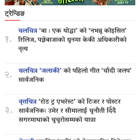
ट्रेन्डिङ
चलचित्र
‘बा : एक योद्धा’ को ‘नभन्नू कोइसित’
१.
रिलिज, पञ्चेबाजाको धुनमा केकी अधिकारीको
नृत्य
चलचित्र ‘जलाकी’
को पहिलो गीत ‘चाँदी जलप’
२.
सार्वजनिक
वृत्तचित्र
‘रोड टु एभरेस्ट’ को टिजर र पोस्टर
३.
सार्वजनिक: उमेर र सीमालाई चुनौती दिँदै
सगरमाथाको चुचुरोसम्मको यात्रा