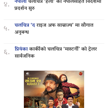
नेपाली
चलचित्र ‘हली’ को नेपालसहित विदेशमा
४.
प्रदर्शन सुरु
चलचित्र ‘द
राइज अफ साम्राज्य’ मा सौगात
५.
अनुबन्ध
प्रियंका
कार्कीको चलचित्र ‘मास्टर्नी’ को ट्रेलर
६.
सार्वजनिक