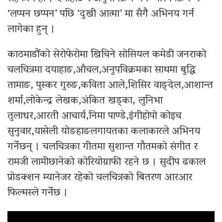
‘लप्पन छप्पन’ पछि ‘दुखी आत्मा’ मा सँगै अभिनय गर्न
लागेका हुन् ।
काठमाडौंको सेरोफेरोमा खिचिने सोसियल कमेडी जनराको
चलचित्रमा दयाहाङ,आँचल,अनुपविक्रमका साथमा बुद्धि
तामाङ, पुस्कर गुरुङ,कविता आले,शिसिर वाङ्देल,आशान्त
शर्मा,लोकेन्द्र लेखक,अंकित खड्का, लुनिभा
तुलाधर,आरती आचार्य,निमा पाण्डे,इंगीहोपो कोइच
सुनुवार,यासेली योङहाङलगायतका कलाकारले अभिनय
गर्नेछन् । चलचित्रका गीतमा सुशान्त गौतमको संगीत र
रामजी लामीछानेको कोरियोग्राफी रहने छ । सुदीप ढकाल
प्रोडक्शन म्यानेजर रहेको चलचित्रको बितरण आरआर
फिल्मस्ले गर्नेछ ।