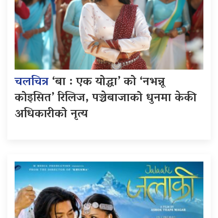
चलचित्र
‘बा : एक योद्धा’ को ‘नभन्नू
कोइसित’ रिलिज, पञ्चेबाजाको धुनमा केकी
अधिकारीको नृत्य