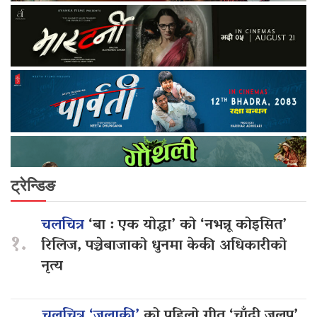
ट्रेन्डिङ
चलचित्र
‘बा : एक योद्धा’ को ‘नभन्नू कोइसित’
१.
रिलिज, पञ्चेबाजाको धुनमा केकी अधिकारीको
नृत्य
चलचित्र ‘जलाकी’
को पहिलो गीत ‘चाँदी जलप’