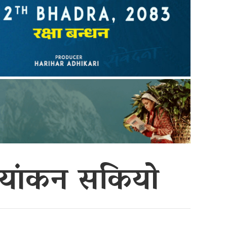
छायांकन सकियो