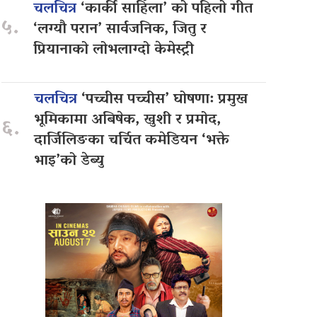
चलचित्र
‘कार्की साहिँला’ को पहिलो गीत
५.
‘लग्यौ परान’ सार्वजनिक, जितु र
प्रियानाको लोभलाग्दो केमेस्ट्री
चलचित्र
‘पच्चीस पच्चीस’ घोषणा: प्रमुख
भूमिकामा अबिषेक, खुशी र प्रमोद,
६.
दार्जिलिङका चर्चित कमेडियन ‘भक्ते
भाइ’को डेब्यु