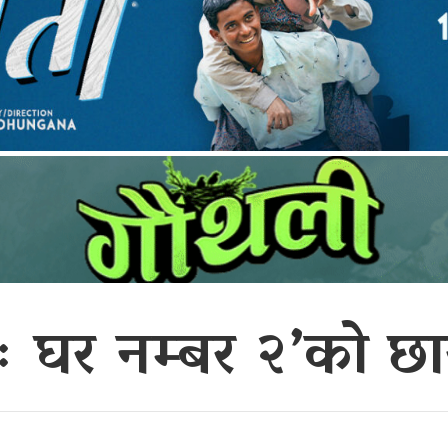
ाः घर नम्बर २’को 