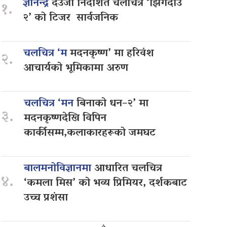
ज्ञानेन्द्र
देउजा निर्देशित चलचित्र ‘झिँगेदाउ
१.
२’ को टिजर सार्वजनिक
चलचित्र ‘म
मदनकृष्ण’ मा हरिवंश
२.
आचार्यको भूमिकामा अरुण
चलचित्र ‘मन
बिनाको धन–२’ मा
३.
मदनकृष्णदेखि विपिन
कार्कीसम्म,कलाकारहरूको जमघट
बालमनोविज्ञानमा
आधारित चलचित्र
४.
‘कमला मिस’ को भव्य प्रिमियर, दर्शकबाट
उच्च प्रशंसा