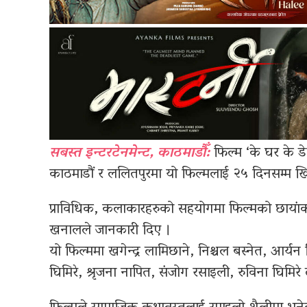
सबस्त इन्टरटेनमेन्ट, काठमाडौँ:
फिल्म ‘के घर के ड
काठमाडौं र ललितपुरमा यो फिल्मलाई २५ दिनसम्म ख
प्राविधिक, कलाकारहरुको सहयोगमा फिल्मको छायांकन
खनालले जानकारी दिए ।
यो फिल्ममा खगेन्द्र लामिछाने, निश्चल बस्नेत, आर्य
घिमिरे, श्रृजना नापित, संजोग रसाइली, रुविना घ