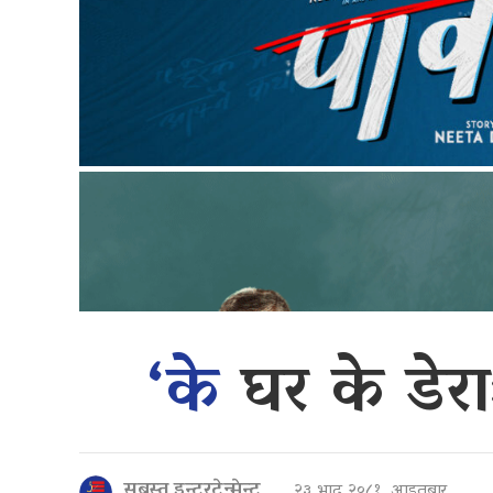
‘के
घर के डेर
सबस्त इन्टरटेन्मेन्ट
२३ भाद्र २०८१, आइतबार