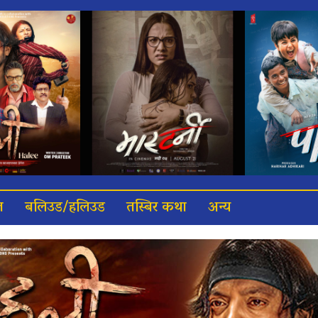
त
बलिउड/हलिउड
तस्बिर कथा
अन्य