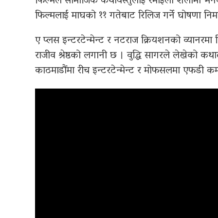
फिल्मले सामाजिक कथावस्तुलाई रमाइलो शैलीमा भनेको 
फिल्मलाई माघको ११ गतेबाट रिलिज गर्ने घोषणा निर्
ए प्लस इन्टरटेन्मेन्ट र नटराज क्रियशनको व्यानरमा 
राजीव श्रेष्ठको लगानी छ । वुद्धि सागरले लेखेको कथ
काठमाडौंमा रीच इन्टरटेन्मेन्ट र मोफसलमा एफडी कम्