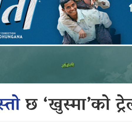
स्तो
छ ‘खुस्मा’को ट्र