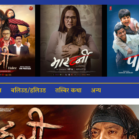
त
बलिउड/हलिउड
तस्बिर कथा
अन्य