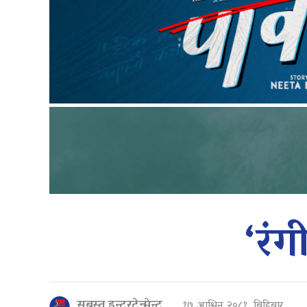
‘रंग
सबस्त इन्टरटेन्मेन्ट
१७ आश्विन २०८१, बिहिबार