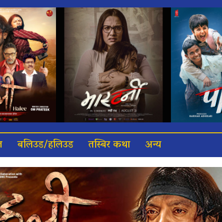
त
बलिउड/हलिउड
तस्बिर कथा
अन्य