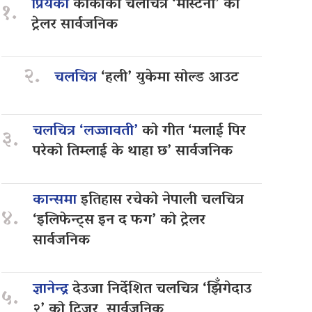
प्रियंका
कार्कीको चलचित्र ‘मास्टर्नी’ को
१.
ट्रेलर सार्वजनिक
२.
चलचित्र
‘हली’ युकेमा सोल्ड आउट
चलचित्र ‘लज्जावती’
को गीत ‘मलाई पिर
३.
परेको तिम्लाई के थाहा छ’ सार्वजनिक
कान्समा
इतिहास रचेको नेपाली चलचित्र
४.
‘इलिफेन्ट्स इन द फग’ को ट्रेलर
सार्वजनिक
ज्ञानेन्द्र
देउजा निर्देशित चलचित्र ‘झिँगेदाउ
५.
२’ को टिजर सार्वजनिक