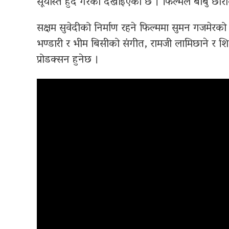
सूर्यास्त हुँदै गरेको देखाइएको छ । फिल्मले बाबु छो
सक्षम सुवेदीको निर्माण रहने फिल्ममा सुमन गजमेरक
भण्डारी र भीम बिसीको संगीत, रामजी लामिछाने र श
प्रोडक्सन हुनेछ ।