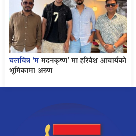
चलचित्र ‘म
मदनकृष्ण’ मा हरिवंश आचार्यको
भूमिकामा अरुण