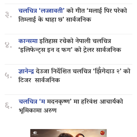
चलचित्र ‘लज्जावती’
को गीत ‘मलाई पिर परेको
३.
तिम्लाई के थाहा छ’ सार्वजनिक
कान्समा
इतिहास रचेको नेपाली चलचित्र
४.
‘इलिफेन्ट्स इन द फग’ को ट्रेलर सार्वजनिक
ज्ञानेन्द्र
देउजा निर्देशित चलचित्र ‘झिँगेदाउ २’ को
५.
टिजर सार्वजनिक
चलचित्र ‘म
मदनकृष्ण’ मा हरिवंश आचार्यको
६.
भूमिकामा अरुण