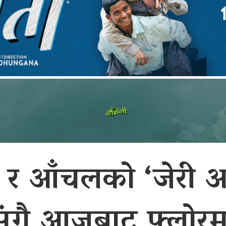
ा
र आँचलको ‘जेरी अन
संगै आजबाट फ्लोरम