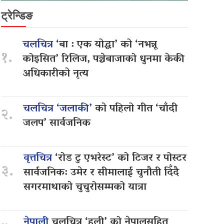
ट्रेन्डिङ
चलचित्र
‘बा : एक योद्धा’ को ‘नभन्नू
१.
कोइसित’ रिलिज, पञ्चेबाजाको धुनमा केकी
अधिकारीको नृत्य
चलचित्र ‘जलाकी’
को पहिलो गीत ‘चाँदी
२.
जलप’ सार्वजनिक
वृत्तचित्र
‘रोड टु एभरेस्ट’ को टिजर र पोस्टर
३.
सार्वजनिक: उमेर र सीमालाई चुनौती दिँदै
सगरमाथाको चुचुरोसम्मको यात्रा
नेपाली
चलचित्र ‘हली’ को नेपालसहित