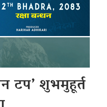
 टप’ शुभमुहूर्त
ा