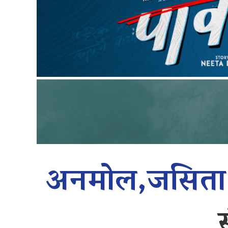
अनमोल,जसित