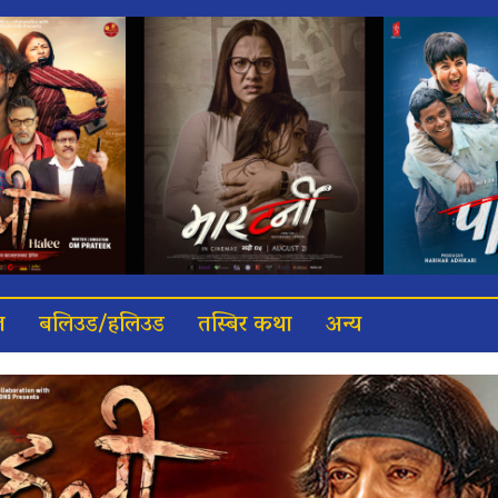
त
बलिउड/हलिउड
तस्बिर कथा
अन्य