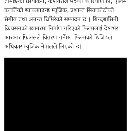
तामाङको छायांकन, केशवराज भट्टको कोरियोग्राफी, एलिस
कार्कीको ब्याकग्राउन्ड म्यूजिक, प्रशान्त सिवाकोटीको
संगीत तथा अनन्त घिमिरेको सम्पादन छ । बिन्दबासिनी
क्रियसनको ब्यानरमा निर्माण गरिएको फिल्मलाई देशभर
आरआर फिल्म्सले वितरण गर्नेछ। फिल्मको डिजिटल
अधिकार म्युजिक नेपालले लिएको छ।