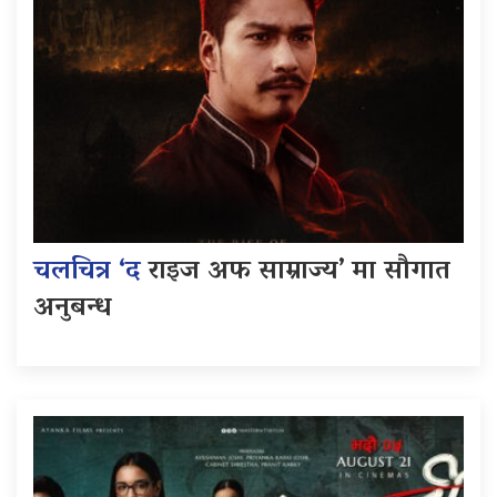
चलचित्र ‘द
राइज अफ साम्राज्य’ मा सौगात
अनुबन्ध