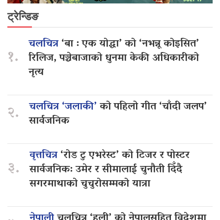
ट्रेन्डिङ
चलचित्र
‘बा : एक योद्धा’ को ‘नभन्नू कोइसित’
१.
रिलिज, पञ्चेबाजाको धुनमा केकी अधिकारीको
नृत्य
चलचित्र ‘जलाकी’
को पहिलो गीत ‘चाँदी जलप’
२.
सार्वजनिक
वृत्तचित्र
‘रोड टु एभरेस्ट’ को टिजर र पोस्टर
३.
सार्वजनिक: उमेर र सीमालाई चुनौती दिँदै
सगरमाथाको चुचुरोसम्मको यात्रा
नेपाली
चलचित्र ‘हली’ को नेपालसहित विदेशमा