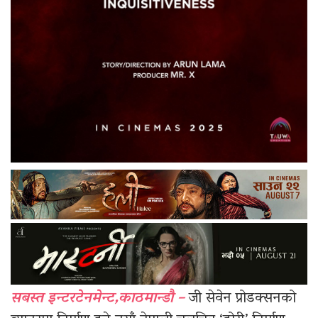
सबस्त इन्टरटेनमेन्ट,काठमान्डौ –
जी सेवेन प्रोडक्सनको