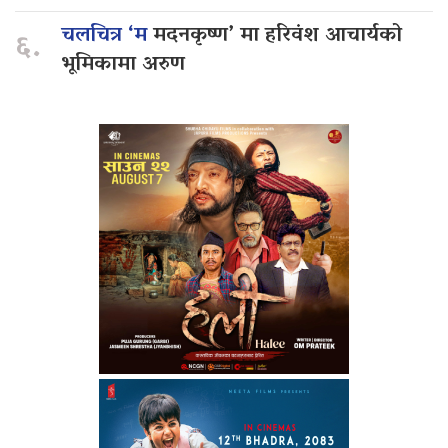
चलचित्र ‘म
मदनकृष्ण’ मा हरिवंश आचार्यको
६.
भूमिकामा अरुण