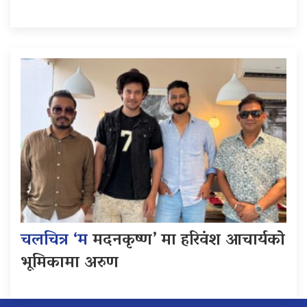
चलचित्र ‘म
मदनकृष्ण’ मा हरिवंश आचार्यको
भूमिकामा अरुण