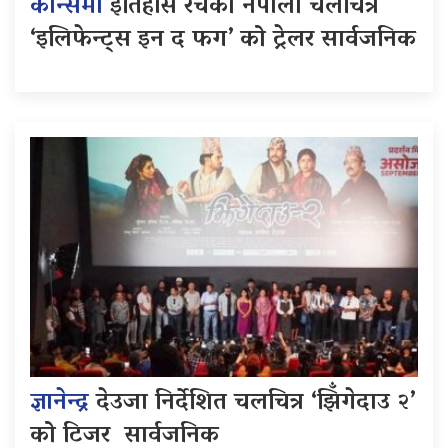
कान्समा
इतिहास रचेको नेपाली चलचित्र
‘इलिफेन्ट्स इन द फग’ को ट्रेलर सार्वजनिक
ज्ञानेन्द्र
देउजा निर्देशित चलचित्र ‘झिँगेदाउ २’
को टिजर सार्वजनिक