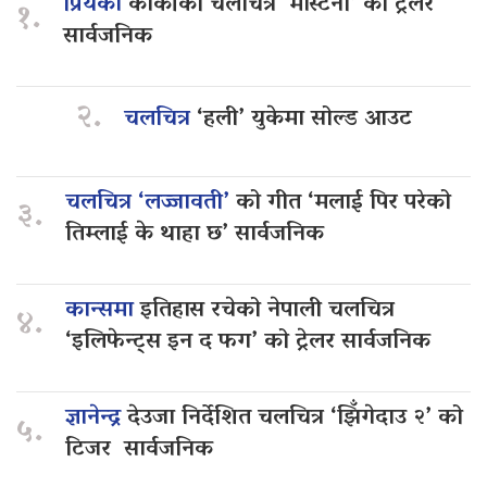
प्रियंका
कार्कीको चलचित्र ‘मास्टर्नी’ को ट्रेलर
१.
सार्वजनिक
२.
चलचित्र
‘हली’ युकेमा सोल्ड आउट
चलचित्र ‘लज्जावती’
को गीत ‘मलाई पिर परेको
३.
तिम्लाई के थाहा छ’ सार्वजनिक
कान्समा
इतिहास रचेको नेपाली चलचित्र
४.
‘इलिफेन्ट्स इन द फग’ को ट्रेलर सार्वजनिक
ज्ञानेन्द्र
देउजा निर्देशित चलचित्र ‘झिँगेदाउ २’ को
५.
टिजर सार्वजनिक