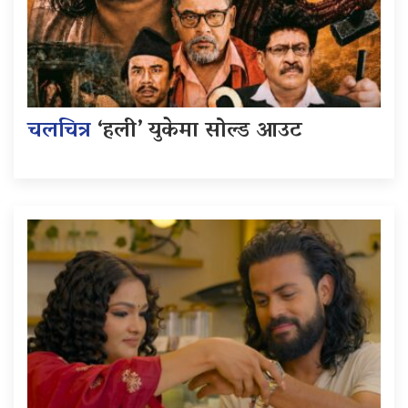
चलचित्र
‘हली’ युकेमा सोल्ड आउट