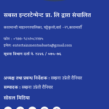
सबस्त इन्टरटेन्मेन्ट प्रा. लि द्वारा संचालित
काठमान्डौ माहानगरपालिका, घट्टेकुलो,वार्ड -२९,काठमाडौँ
फोन : +९७७-९८५१०८२२७५
इमेल:
entertainmentsabasta@gmail.com
सूचना विभाग दर्ता नं. १३४६ / ०७५–७६
अध्यक्ष तथा प्रबन्ध निर्देशक :
सम्झना उप्रेती रौनियार
सम्पादक :
सम्झना उप्रेती रौनियार
सोसल मिडिया